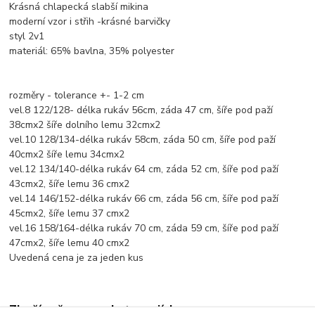
Krásná chlapecká slabší mikina
moderní vzor i střih -krásné barvičky
styl 2v1
materiál: 65% bavlna, 35% polyester
rozměry - tolerance +- 1-2 cm
vel.8 122/128- délka rukáv 56cm, záda 47 cm, šíře pod paží
38cmx2 šíře dolního lemu 32cmx2
vel.10 128/134-délka rukáv 58cm, záda 50 cm, šíře pod paží
40cmx2 šíře lemu 34cmx2
vel.12 134/140-délka rukáv 64 cm, záda 52 cm, šíře pod paží
43cmx2, šíře lemu 36 cmx2
vel.14 146/152-délka rukáv 66 cm, záda 56 cm, šíře pod paží
45cmx2, šíře lemu 37 cmx2
vel.16 158/164-délka rukáv 70 cm, záda 59 cm, šíře pod paží
47cmx2, šíře lemu 40 cmx2
Uvedená cena je za jeden kus
Zboží zařazeno v kategoriích