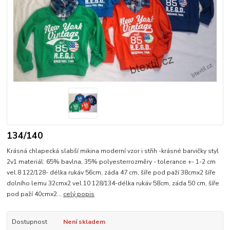
134/140
Krásná chlapecká slabší mikina moderní vzor i střih -krásné barvičky styl
2v1 materiál: 65% bavlna, 35% polyesterrozměry - tolerance +- 1-2 cm
vel.8 122/128- délka rukáv 56cm, záda 47 cm, šíře pod paží 38cmx2 šíře
dolního lemu 32cmx2 vel.10 128/134-délka rukáv 58cm, záda 50 cm, šíře
pod paží 40cmx2...
celý popis
Dostupnost
Není skladem