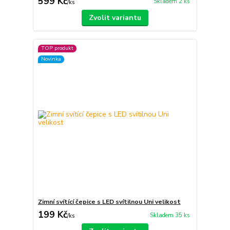
599 Kč
Skladem 2 ks
/
ks
Zvolit variantu
TOP produkt
Novinka
Zimní svítící čepice s LED svítilnou Uni velikost
199 Kč
Skladem 35 ks
/
ks