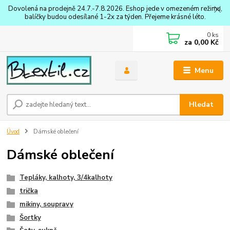
Dovolená na prodejně 24.7.-7.8.2026. Eshop jede v omezeném režimu,
balíčky budou odesílané 1-2x za týden. Přejeme krásné léto.
0
ks
za
0,00 Kč
Menu
Hledat
Úvod
Dámské oblečení
Dámské oblečení
Tepláky, kalhoty, 3/4kalhoty
trička
mikiny, soupravy
Šortky