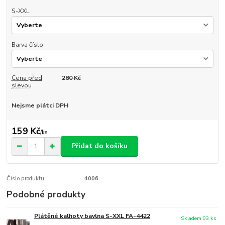
S-XXL
Barva číslo
Cena před
280 Kč
slevou
Nejsme plátci DPH
159 Kč
/
ks
Přidat do košíku
Číslo produktu:
4006
Podobné produkty
Plátěné kalhoty bavlna S-XXL FA-4422
Skladem 93 ks