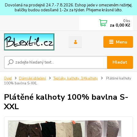
Dovolená na prodejně 24.7.-7.8.2026. Eshop jede v omezeném režimu,
balíčky budou odesílané 1-2x za týden. Přejeme krásné léto.
0
ks
za
0,00 Kč
Menu
Hledat
Úvod
Dámské oblečení
Tepláky, kalhoty, 3/4kalhoty
Plátěné kalhoty
100% bavlna S-XXL
Plátěné kalhoty 100% bavlna S-
XXL