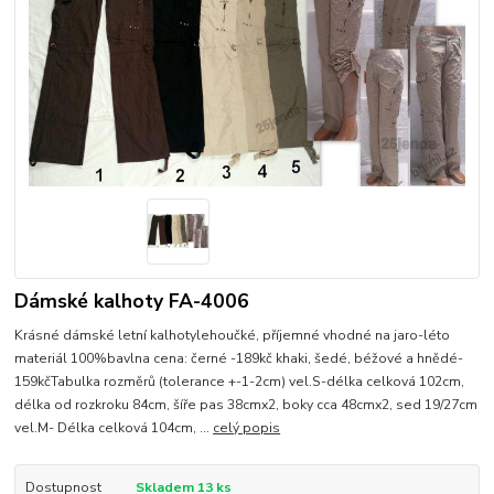
Dámské kalhoty FA-4006
Krásné dámské letní kalhotylehoučké, příjemné vhodné na jaro-léto
materiál 100%bavlna cena: černé -189kč khaki, šedé, béžové a hnědé-
159kčTabulka rozměrů (tolerance +-1-2cm) vel.S-délka celková 102cm,
délka od rozkroku 84cm, šíře pas 38cmx2, boky cca 48cmx2, sed 19/27cm
vel.M- Délka celková 104cm, ...
celý popis
Dostupnost
Skladem 13 ks