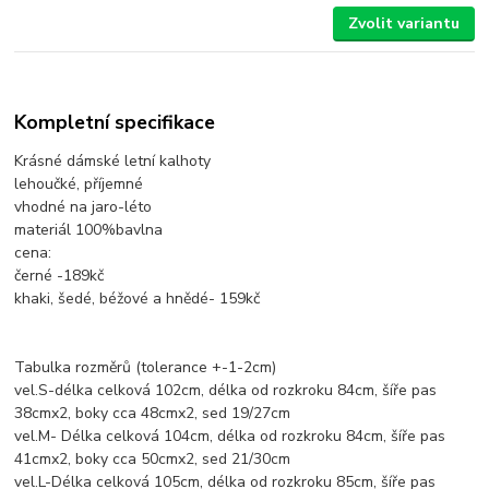
Zvolit variantu
Kompletní specifikace
Krásné dámské letní kalhoty
lehoučké, příjemné
vhodné na jaro-léto
materiál 100%bavlna
cena:
černé -189kč
khaki, šedé, béžové a hnědé- 159kč
Tabulka rozměrů (tolerance +-1-2cm)
vel.S-délka celková 102cm, délka od rozkroku 84cm, šíře pas
38cmx2, boky cca 48cmx2, sed 19/27cm
vel.M- Délka celková 104cm, délka od rozkroku 84cm, šíře pas
41cmx2, boky cca 50cmx2, sed 21/30cm
vel.L-Délka celková 105cm, délka od rozkroku 85cm, šíře pas