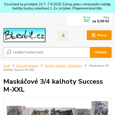
Dovolená na prodejně 24.7.-7.8.2026. Eshop jede v omezeném režimu,
balíčky budou odesílané 1-2x za týden. Přejeme krásné léto.
0
ks
za
0,00 Kč
Menu
Hledat
Úvod
Dámské oblečení
Tepláky, kalhoty, 3/4kalhoty
Maskáčové 3/4
kalhoty Success M-XXL
Maskáčové 3/4 kalhoty Success
M-XXL