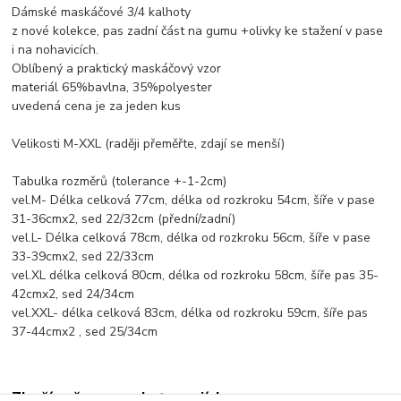
Dámské maskáčové 3/4 kalhoty
z nové kolekce, pas zadní část na gumu +olivky ke stažení v pase
i na nohavicích.
Oblíbený a praktický maskáčový vzor
materiál 65%bavlna, 35%polyester
uvedená cena je za jeden kus
Velikosti M-XXL (raději přeměřte, zdají se menší)
Tabulka rozměrů (tolerance +-1-2cm)
vel.M- Délka celková 77cm, délka od rozkroku 54cm, šíře v pase
31-36cmx2, sed 22/32cm (přední/zadní)
vel.L- Délka celková 78cm, délka od rozkroku 56cm, šíře v pase
33-39cmx2, sed 22/33cm
vel.XL délka celková 80cm, délka od rozkroku 58cm, šíře pas 35-
42cmx2, sed 24/34cm
vel.XXL- délka celková 83cm, délka od rozkroku 59cm, šíře pas
37-44cmx2 , sed 25/34cm
Zboží zařazeno v kategoriích