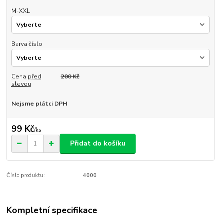
M-XXL
Barva číslo
Cena před
200 Kč
slevou
Nejsme plátci DPH
99 Kč
/
ks
Přidat do košíku
Číslo produktu:
4000
Kompletní specifikace