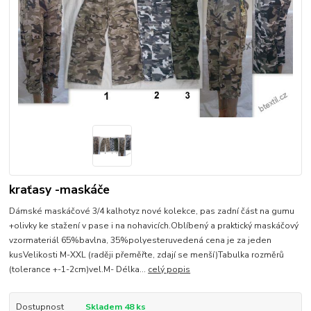
kraťasy -maskáče
Dámské maskáčové 3/4 kalhotyz nové kolekce, pas zadní část na gumu
+olivky ke stažení v pase i na nohavicích.Oblíbený a praktický maskáčový
vzormateriál 65%bavlna, 35%polyesteruvedená cena je za jeden
kusVelikosti M-XXL (raději přeměřte, zdají se menší)Tabulka rozměrů
(tolerance +-1-2cm)vel.M- Délka...
celý popis
Dostupnost
Skladem 48 ks