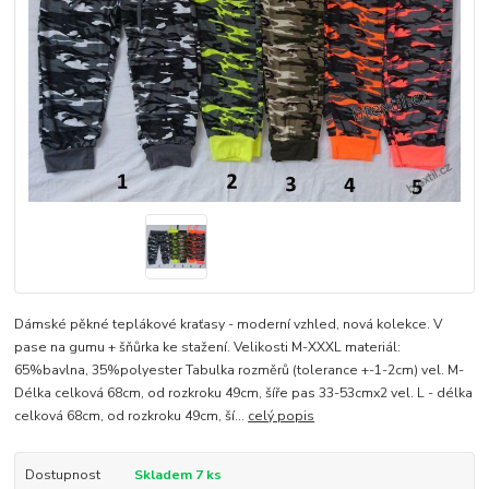
Dámské pěkné teplákové kraťasy - moderní vzhled, nová kolekce. V
pase na gumu + šňůrka ke stažení. Velikosti M-XXXL materiál:
65%bavlna, 35%polyester Tabulka rozměrů (tolerance +-1-2cm) vel. M-
Délka celková 68cm, od rozkroku 49cm, šíře pas 33-53cmx2 vel. L - délka
celková 68cm, od rozkroku 49cm, ší...
celý popis
Dostupnost
Skladem 7 ks