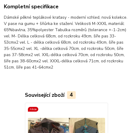
Kompletní specifikace
Dámské pěkné teplákové kraťasy - moderní vzhled, nová kolekce.
V pase na gumu + šňůrka ke stažení. Velikosti M-XXXL materiál:
65%bavlna, 35%polyester Tabulka rozměrů (tolerance +-1-2cm)
vel. M- Délka celková 68cm, od rozkroku 49cm, šíře pas 33-
53cmx2 vel. L - délka celková 68cm, od rozkroku 49cm, šíře pas
35-55cmx2 vel. XL -délka celková 70cm, od rozkroku 50cm, šíře
pas 37-58cmx2 vel. XXL-délka celková 70cm, od rozkroku 50cm,
šíře pas 38-60cmx2 vel. XXXL-délka celková 71cm, od rozkroku
51cm, šíře pas 41-64cmx2
Související zboží
4
Akce