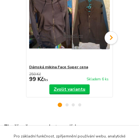
Dámská mikina Face Super cena
Maskáčové 3
250 Kč
200 Kč
99 Kč
99 Kč
Skladem 6 ks
/
ks
/
ks
Zvolit variantu
Zboží zařazeno v kategoriích
Pro základní funkčnost, zpříjemnění používání webu, analytické
Dámské oblečení