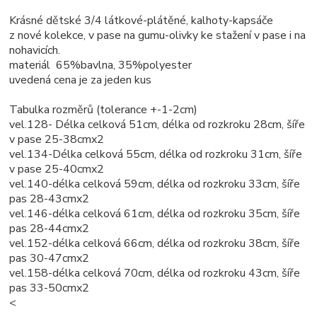
Krásné dětské 3/4 látkové-plátěné, kalhoty-kapsáče
z nové kolekce, v pase na gumu-olivky ke stažení v pase i na
nohavicích.
materiál 65%bavlna, 35%polyester
uvedená cena je za jeden kus
Tabulka rozměrů (tolerance +-1-2cm)
vel.128- Délka celková 51cm, délka od rozkroku 28cm, šíře
v pase 25-38cmx2
vel.134-Délka celková 55cm, délka od rozkroku 31cm, šíře
v pase 25-40cmx2
vel.140-délka celková 59cm, délka od rozkroku 33cm, šíře
pas 28-43cmx2
vel.146-délka celková 61cm, délka od rozkroku 35cm, šíře
pas 28-44cmx2
vel.152-délka celková 66cm, délka od rozkroku 38cm, šíře
pas 30-47cmx2
vel.158-délka celková 70cm, délka od rozkroku 43cm, šíře
pas 33-50cmx2
<