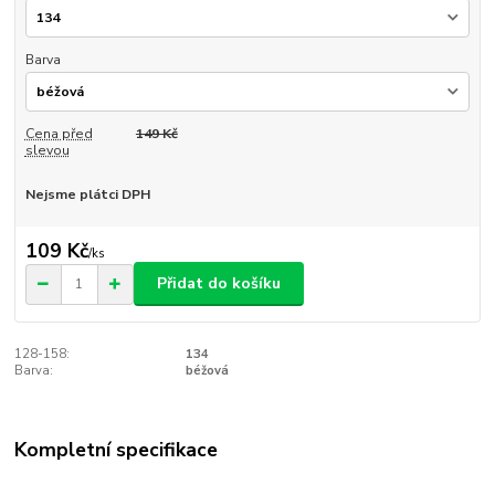
Barva
Cena před
149 Kč
slevou
Nejsme plátci DPH
109 Kč
/
ks
Přidat do košíku
128-158:
134
Barva:
béžová
Kompletní specifikace