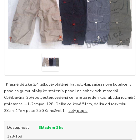
Krásné dětské 3/4 látkové-plátěné, kalhoty-kapsáčez nové kolekce, v
pase na gumu-olivky ke stažení v pase i na nohavicích. materiál
65%bavlna, 35%polyesteruvedená cena je za jeden kusTabulka rozměrů
(tolerance +-1-2cm)vel.128- Délka celková 51cm, délka od rozkroku
28cm, šíře v pase 25-38cmx2vel.1...
celý popis
Dostupnost
Skladem 3 ks
128-158