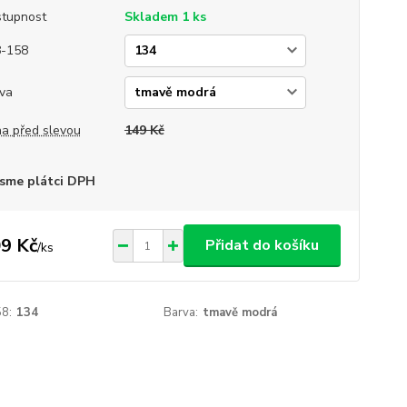
tupnost
Skladem 1 ks
8-158
va
a před slevou
149 Kč
sme plátci DPH
9 Kč
Přidat do košíku
/
ks
8:
134
Barva:
tmavě modrá