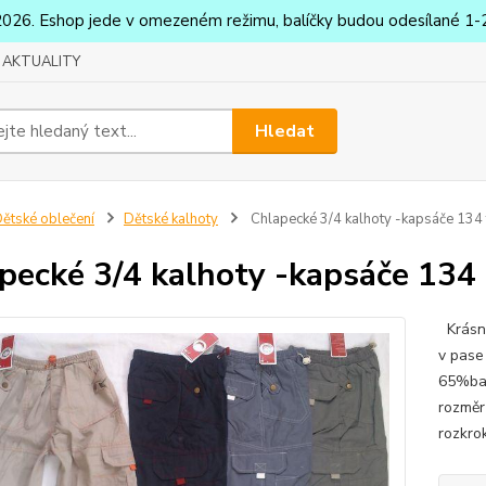
2026. Eshop jede v omezeném režimu, balíčky budou odesílané 1-2
AKTUALITY
Hledat
ětské oblečení
Dětské kalhoty
Chlapecké 3/4 kalhoty -kapsáče 13
pecké 3/4 kalhoty -kapsáče 13
Krásné
v pase
65%bav
rozměr
rozkro