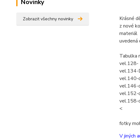
Novinky
Krásné d
Zobrazit všechny novinky
z nové ko
materiál
uvedená c
Tabulka 
vel.128-
vel.134-
vel.140-
vel.146-
vel.152-
vel.158-
<
fotky mo
V jiných a