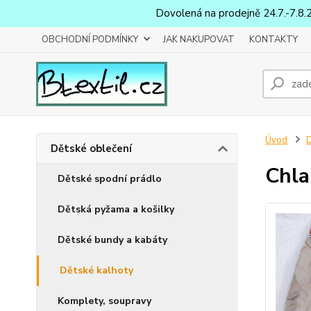
Dovolená na prodejně 24.7.-7.8.
OBCHODNÍ PODMÍNKY
JAK NAKUPOVAT
KONTAKTY
Úvod
D
Dětské oblečení
Chla
Dětské spodní prádlo
Dětská pyžama a košilky
Dětské bundy a kabáty
Dětské kalhoty
Komplety, soupravy