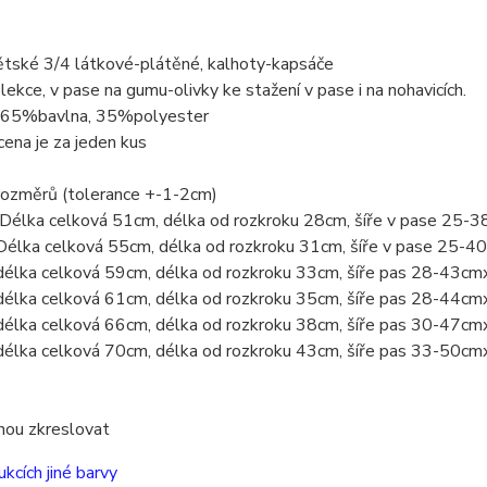
ětské 3/4 látkové-plátěné, kalhoty-kapsáče
lekce, v pase na gumu-olivky ke stažení v pase i na nohavicích.
 65%bavlna, 35%polyester
ena je za jeden kus
rozměrů (tolerance +-1-2cm)
 Délka celková 51cm, délka od rozkroku 28cm, šíře v pase 25-
Délka celková 55cm, délka od rozkroku 31cm, šíře v pase 25-
délka celková 59cm, délka od rozkroku 33cm, šíře pas 28-43cm
délka celková 61cm, délka od rozkroku 35cm, šíře pas 28-44cm
délka celková 66cm, délka od rozkroku 38cm, šíře pas 30-47cm
délka celková 70cm, délka od rozkroku 43cm, šíře pas 33-50cm
hou zkreslovat
ukcích jiné barvy