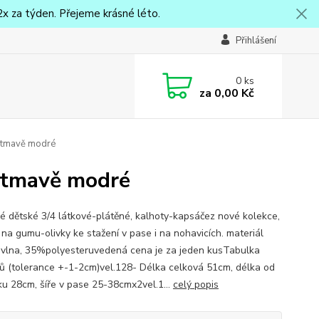
x za týden. Přejeme krásné léto.
Přihlášení
0
ks
za
0,00 Kč
4 tmavě modré
4 tmavě modré
 dětské 3/4 látkové-plátěné, kalhoty-kapsáčez nové kolekce,
 na gumu-olivky ke stažení v pase i na nohavicích. materiál
lna, 35%polyesteruvedená cena je za jeden kusTabulka
ů (tolerance +-1-2cm)vel.128- Délka celková 51cm, délka od
ku 28cm, šíře v pase 25-38cmx2vel.1...
celý popis