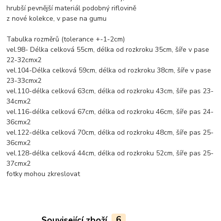
hrubší pevnější materiál podobný riflovině
z nové kolekce, v pase na gumu
Tabulka rozměrů (tolerance +-1-2cm)
vel.98- Délka celková 55cm, délka od rozkroku 35cm, šíře v pase
22-32cmx2
vel.104-Délka celková 59cm, délka od rozkroku 38cm, šíře v pase
23-33cmx2
vel.110-délka celková 63cm, délka od rozkroku 43cm, šíře pas 23-
34cmx2
vel.116-délka celková 67cm, délka od rozkroku 46cm, šíře pas 24-
36cmx2
vel.122-délka celková 70cm, délka od rozkroku 48cm, šíře pas 25-
36cmx2
vel.128-délka celková 44cm, délka od rozkroku 52cm, šíře pas 25-
37cmx2
fotky mohou zkreslovat
Související zboží
6