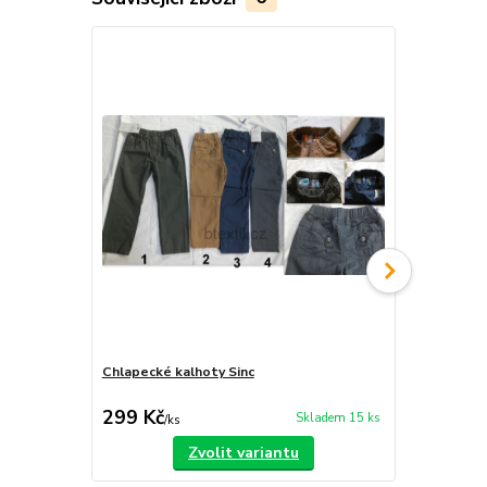
Akce
Chlapecké kalhoty Sinc
Chlapecké dž
250 Kč
299 Kč
189 Kč
Skladem 15 ks
/
ks
/
ks
Zvolit variantu