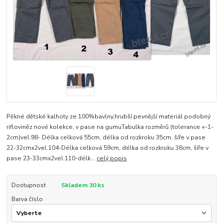
Pěkné dětské kalhoty ze 100%bavlny,hrubší pevnější materiál podobný
rifloviněz nové kolekce, v pase na gumuTabulka rozměrů (tolerance +-1-
2cm)vel.98- Délka celková 55cm, délka od rozkroku 35cm, šíře v pase
22-32cmx2vel.104-Délka celková 59cm, délka od rozkroku 38cm, šíře v
pase 23-33cmx2vel.110-délk...
celý popis
Dostupnost
Skladem 30 ks
Barva číslo