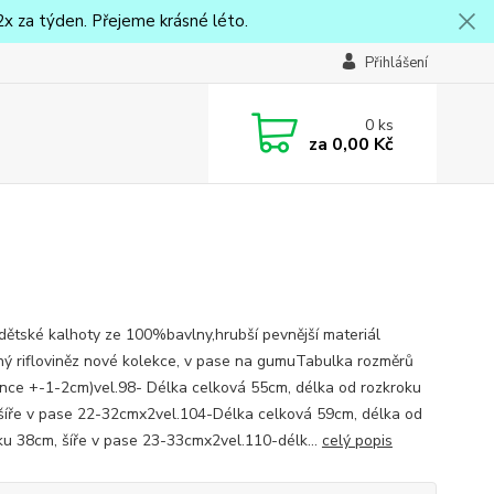
x za týden. Přejeme krásné léto.
Přihlášení
0
ks
za
0,00 Kč
dětské kalhoty ze 100%bavlny,hrubší pevnější materiál
ý rifloviněz nové kolekce, v pase na gumuTabulka rozměrů
ance +-1-2cm)vel.98- Délka celková 55cm, délka od rozkroku
šíře v pase 22-32cmx2vel.104-Délka celková 59cm, délka od
ku 38cm, šíře v pase 23-33cmx2vel.110-délk...
celý popis