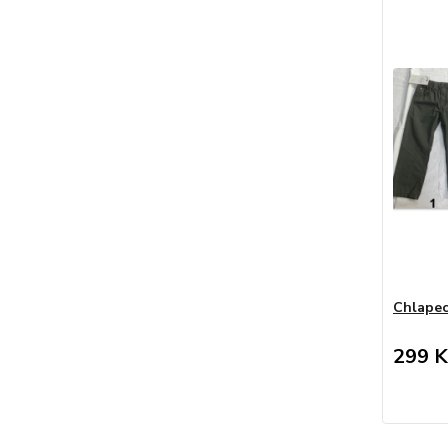
Chlapec
299 K