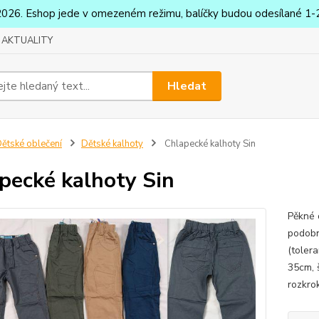
2026. Eshop jede v omezeném režimu, balíčky budou odesílané 1-2
AKTUALITY
Hledat
ětské oblečení
Dětské kalhoty
Chlapecké kalhoty Sin
pecké kalhoty Sin
Pěkné 
podobn
(toler
35cm, 
rozkro