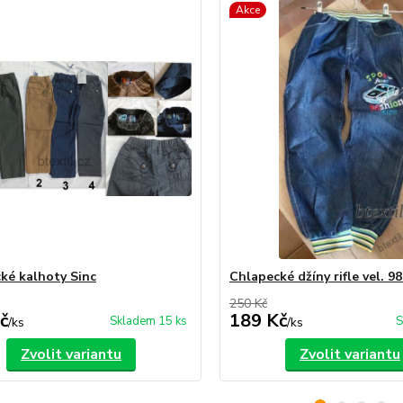
Akce
ké kalhoty Sinc
Chlapecké džíny rifle vel. 9
250 Kč
č
189 Kč
Skladem 15 ks
S
/
ks
/
ks
Zvolit variantu
Zvolit variantu