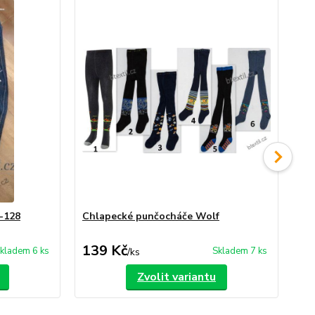
8-128
Chlapecké punčocháče Wolf
Dě
139 Kč
1
kladem 6 ks
Skladem 7 ks
/
ks
Zvolit variantu