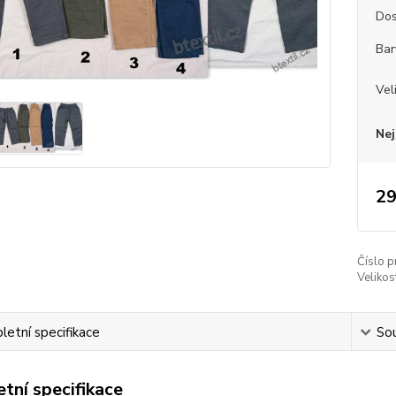
Dos
Bar
Vel
Nej
29
Číslo p
Velikos
etní specifikace
Sou
tní specifikace