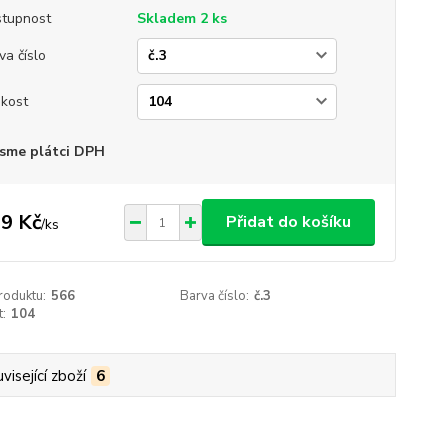
tupnost
Skladem 2 ks
va číslo
ikost
sme plátci DPH
9 Kč
Přidat do košíku
/
ks
roduktu:
566
Barva číslo:
č.3
t:
104
visející zboží
6