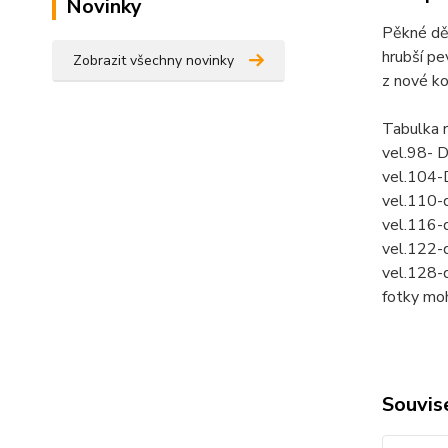
Novinky
Pěkné dě
hrubší pe
Zobrazit všechny novinky
z nové ko
Tabulka 
vel.98- 
vel.104-
vel.110-
vel.116-
vel.122-
vel.128-
fotky mo
Souvise