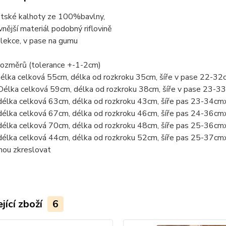
tské kalhoty ze 100%bavlny,
vnější materiál podobný riflovině
lekce, v pase na gumu
rozměrů (tolerance +-1-2cm)
Délka celková 55cm, délka od rozkroku 35cm, šíře v pase 22-3
Délka celková 59cm, délka od rozkroku 38cm, šíře v pase 23-
délka celková 63cm, délka od rozkroku 43cm, šíře pas 23-34cm
délka celková 67cm, délka od rozkroku 46cm, šíře pas 24-36cm
délka celková 70cm, délka od rozkroku 48cm, šíře pas 25-36cm
délka celková 44cm, délka od rozkroku 52cm, šíře pas 25-37cm
hou zkreslovat
jící zboží
6