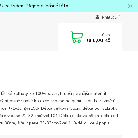
x za týden. Přejeme krásné léto.
Přihlášení
0
ks
za
0,00 Kč
dětské kalhoty ze 100%bavlny,hrubší pevnější materiál
ý rifloviněz nové kolekce, v pase na gumuTabulka rozměrů
ance +-1-2cm)vel.98- Délka celková 55cm, délka od rozkroku
šíře v pase 22-32cmx2vel.104-Délka celková 59cm, délka od
ku 38cm, šíře v pase 23-33cmx2vel.110-délk...
celý popis