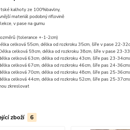
tské kalhoty ze 100%bavlny,
vnější materiál podobný riflovině
lekce, v pase na gumu
rozměrů (tolerance +-1-2cm)
Délka celková 55cm, délka od rozkroku 35cm, šíře v pase 22-3
Délka celková 59cm, délka od rozkroku 38cm, šíře v pase 23-
délka celková 63cm, délka od rozkroku 43cm, šíře pas 23-34cm
délka celková 67cm, délka od rozkroku 46cm, šíře pas 24-36cm
délka celková 70cm, délka od rozkroku 48cm, šíře pas 25-36cm
délka celková 44cm, délka od rozkroku 52cm, šíře pas 25-37cm
hou zkreslovat
jící zboží
6