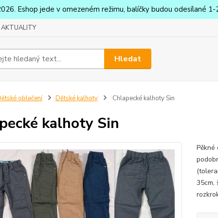
2026. Eshop jede v omezeném režimu, balíčky budou odesílané 1-2
AKTUALITY
Hledat
ětské oblečení
Dětské kalhoty
Chlapecké kalhoty Sin
pecké kalhoty Sin
Pěkné 
podobn
(toler
35cm, 
rozkro