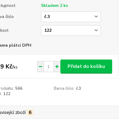
tupnost
Skladem 2 ks
va číslo
ikost
sme plátci DPH
9 Kč
Přidat do košíku
/
ks
roduktu:
566
Barva číslo:
č.3
t:
122
visející zboží
6