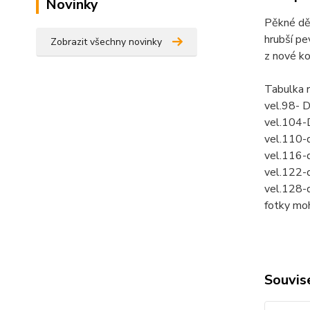
Novinky
Pěkné dě
hrubší pe
Zobrazit všechny novinky
z nové ko
Tabulka 
vel.98- 
vel.104-
vel.110-
vel.116-
vel.122-
vel.128-
fotky mo
Souvise