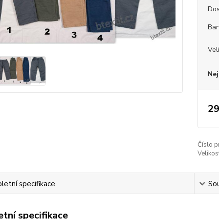
Dos
Bar
Vel
Nej
29
Číslo p
Velikos
etní specifikace
Sou
tní specifikace