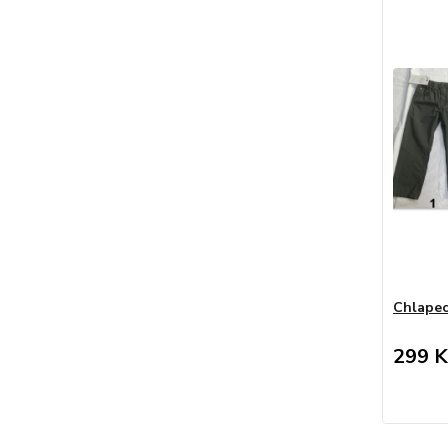
Chlapec
299 K