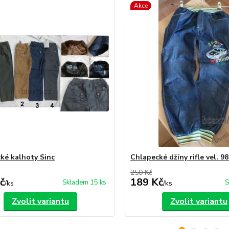
Akce
ké kalhoty Sinc
Chlapecké džíny rifle vel. 9
250 Kč
č
189 Kč
Skladem 15 ks
S
/
ks
/
ks
Zvolit variantu
Zvolit variantu