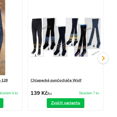
8-128
Chlapecké punčocháče Wolf
Dě
139 Kč
1
kladem 6 ks
Skladem 7 ks
/
ks
Zvolit variantu