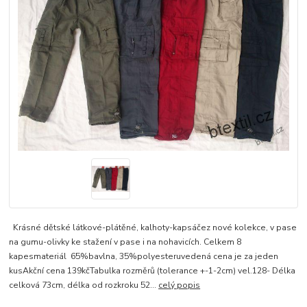
Krásné dětské látkové-plátěné, kalhoty-kapsáčez nové kolekce, v pase
na gumu-olivky ke stažení v pase i na nohavicích. Celkem 8
kapesmateriál 65%bavlna, 35%polyesteruvedená cena je za jeden
kusAkční cena 139kčTabulka rozměrů (tolerance +-1-2cm) vel.128- Délka
celková 73cm, délka od rozkroku 52...
celý popis