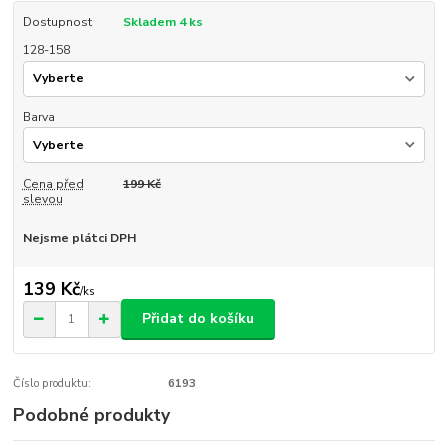
Dostupnost
Skladem 4 ks
128-158
Barva
Cena před
199 Kč
slevou
Nejsme plátci DPH
139 Kč
/
ks
Přidat do košíku
Číslo produktu:
6193
Podobné produkty