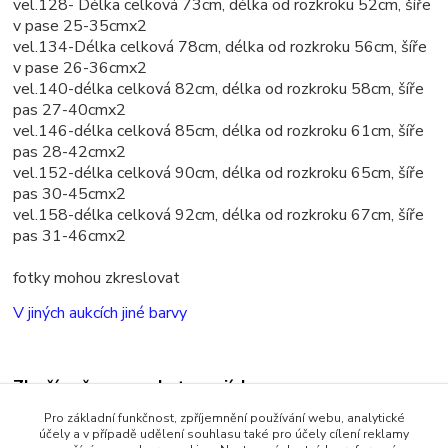
vel.128- Délka celková 73cm, délka od rozkroku 52cm, šíře
v pase 25-35cmx2
vel.134-Délka celková 78cm, délka od rozkroku 56cm, šíře
v pase 26-36cmx2
vel.140-délka celková 82cm, délka od rozkroku 58cm, šíře
pas 27-40cmx2
vel.146-délka celková 85cm, délka od rozkroku 61cm, šíře
pas 28-42cmx2
vel.152-délka celková 90cm, délka od rozkroku 65cm, šíře
pas 30-45cmx2
vel.158-délka celková 92cm, délka od rozkroku 67cm, šíře
pas 31-46cmx2
fotky mohou zkreslovat
V jiných aukcích jiné barvy
Zboží zařazeno v kategoriích
Pro základní funkčnost, zpříjemnění používání webu, analytické
Dětské oblečení
účely a v případě udělení souhlasu také pro účely cílení reklamy