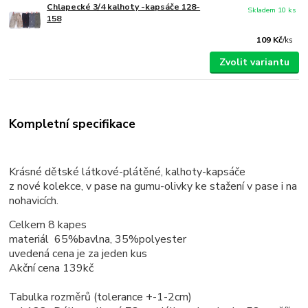
Chlapecké 3/4 kalhoty -kapsáče 128-
Skladem 10 ks
158
109 Kč
/
ks
Zvolit variantu
Kompletní specifikace
Krásné dětské látkové-plátěné, kalhoty-kapsáče
z nové kolekce, v pase na gumu-olivky ke stažení v pase i na
nohavicích.
Celkem 8 kapes
materiál 65%bavlna, 35%polyester
uvedená cena je za jeden kus
Akční cena 139kč
Tabulka rozměrů (tolerance +-1-2cm)