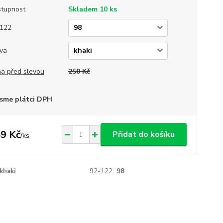
tupnost
Skladem 10 ks
122
va
a před slevou
250 Kč
sme plátci DPH
9 Kč
Přidat do košíku
/
ks
khaki
92-122:
98