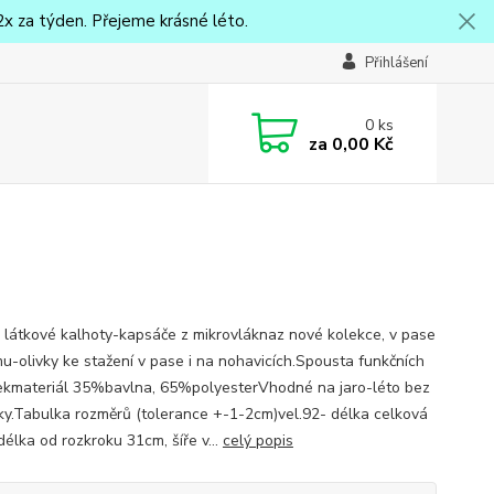
x za týden. Přejeme krásné léto.
Přihlášení
0
ks
za
0,00 Kč
 látkové kalhoty-kapsáče z mikrovláknaz nové kolekce, v pase
u-olivky ke stažení v pase i na nohavicích.Spousta funkčních
ekmateriál 35%bavlna, 65%polyesterVhodné na jaro-léto bez
ky.Tabulka rozměrů (tolerance +-1-2cm)vel.92- délka celková
délka od rozkroku 31cm, šíře v...
celý popis