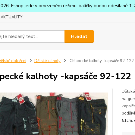
2026. Eshop jede v omezeném režimu, balíčky budou odesílané 1-2
AKTUALITY
Hledat
ětské oblečení
Dětské kalhoty
Chlapecké kalhoty -kapsáče 92-122
pecké kalhoty -kapsáče 92-122
Dětské
na gum
kapsič
podšív
51cm, 