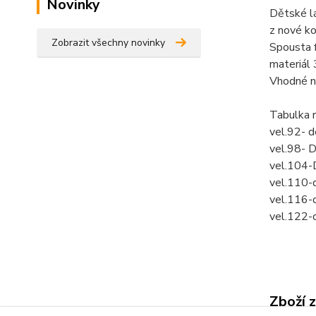
Novinky
Dětské l
z nové ko
Zobrazit všechny novinky
Spousta f
materiál
Vhodné na
Tabulka 
vel.92- 
vel.98- 
vel.104-
vel.110-
vel.116-
vel.122-
Zboží 