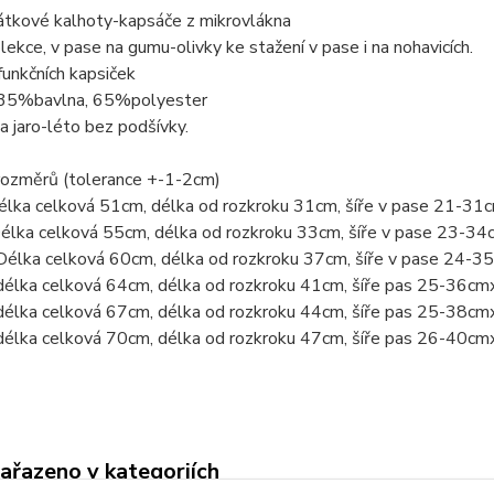
átkové kalhoty-kapsáče z mikrovlákna
lekce, v pase na gumu-olivky ke stažení v pase i na nohavicích.
unkčních kapsiček
 35%bavlna, 65%polyester
 jaro-léto bez podšívky.
rozměrů (tolerance +-1-2cm)
délka celková 51cm, délka od rozkroku 31cm, šíře v pase 21-31
Délka celková 55cm, délka od rozkroku 33cm, šíře v pase 23-3
Délka celková 60cm, délka od rozkroku 37cm, šíře v pase 24-
délka celková 64cm, délka od rozkroku 41cm, šíře pas 25-36cm
délka celková 67cm, délka od rozkroku 44cm, šíře pas 25-38cm
délka celková 70cm, délka od rozkroku 47cm, šíře pas 26-40cm
zařazeno v kategoriích