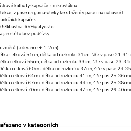
átkové kalhoty-kapsáče z mikrovlákna
lekce, v pase na gumu-olivky ke stažení v pase i na nohavicích.
unkčních kapsiček
 35%bavlna, 65%polyester
 jaro-léto bez podšívky.
rozměrů (tolerance +-1-2cm)
délka celková 51cm, délka od rozkroku 31cm, šíře v pase 21-31
Délka celková 55cm, délka od rozkroku 33cm, šíře v pase 23-3
Délka celková 60cm, délka od rozkroku 37cm, šíře v pase 24-
délka celková 64cm, délka od rozkroku 41cm, šíře pas 25-36cm
délka celková 67cm, délka od rozkroku 44cm, šíře pas 25-38cm
délka celková 70cm, délka od rozkroku 47cm, šíře pas 26-40cm
zařazeno v kategoriích