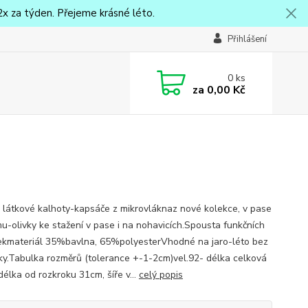
x za týden. Přejeme krásné léto.
Přihlášení
0
ks
za
0,00 Kč
 látkové kalhoty-kapsáče z mikrovláknaz nové kolekce, v pase
u-olivky ke stažení v pase i na nohavicích.Spousta funkčních
ekmateriál 35%bavlna, 65%polyesterVhodné na jaro-léto bez
ky.Tabulka rozměrů (tolerance +-1-2cm)vel.92- délka celková
délka od rozkroku 31cm, šíře v...
celý popis