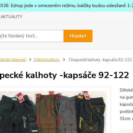
2026. Eshop jede v omezeném režimu, balíčky budou odesílané 1-2
AKTUALITY
Hledat
ětské oblečení
Dětské kalhoty
Chlapecké kalhoty -kapsáče 92-122
pecké kalhoty -kapsáče 92-122
Dětské
na gum
kapsič
podšív
51cm, 