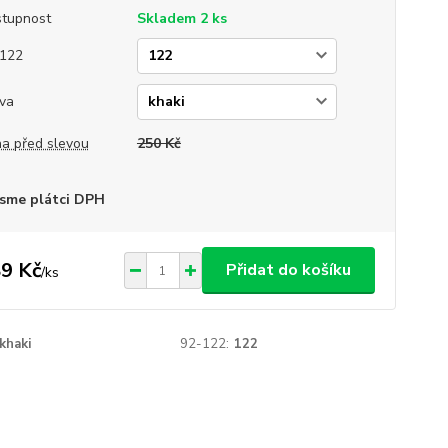
tupnost
Skladem 2 ks
122
va
a před slevou
250 Kč
sme plátci DPH
9 Kč
Přidat do košíku
/
ks
khaki
92-122:
122