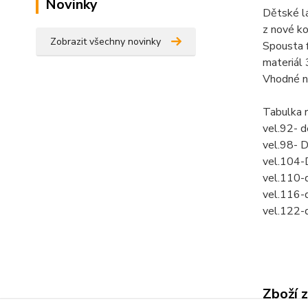
Novinky
Dětské l
z nové ko
Zobrazit všechny novinky
Spousta f
materiál
Vhodné na
Tabulka 
vel.92- 
vel.98- 
vel.104-
vel.110-
vel.116-
vel.122-
Zboží 