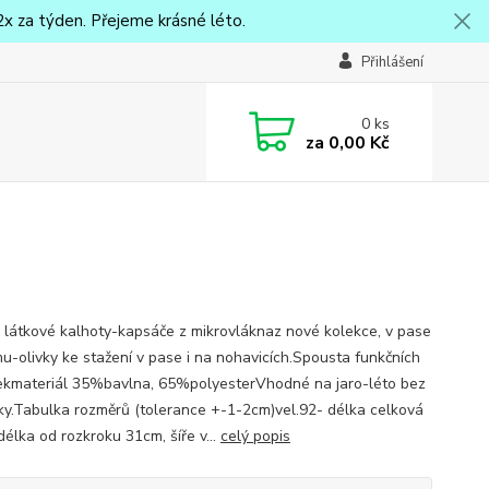
x za týden. Přejeme krásné léto.
Přihlášení
0
ks
za
0,00 Kč
 látkové kalhoty-kapsáče z mikrovláknaz nové kolekce, v pase
u-olivky ke stažení v pase i na nohavicích.Spousta funkčních
ekmateriál 35%bavlna, 65%polyesterVhodné na jaro-léto bez
ky.Tabulka rozměrů (tolerance +-1-2cm)vel.92- délka celková
délka od rozkroku 31cm, šíře v...
celý popis