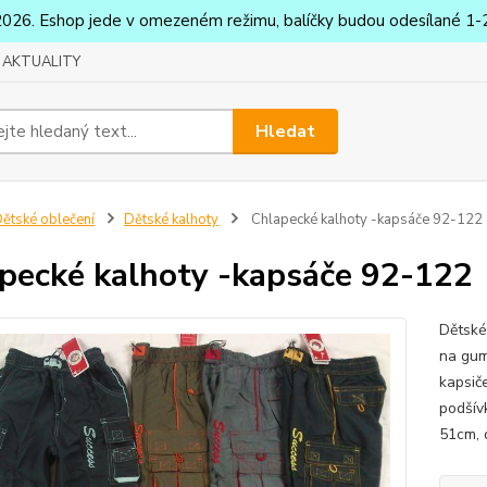
2026. Eshop jede v omezeném režimu, balíčky budou odesílané 1-2
AKTUALITY
Hledat
ětské oblečení
Dětské kalhoty
Chlapecké kalhoty -kapsáče 92-122
pecké kalhoty -kapsáče 92-122
Dětské
na gum
kapsič
podšív
51cm, 