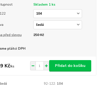
tupnost
Skladem 1 ks
122
va
a před slevou
250 Kč
sme plátci DPH
9 Kč
Přidat do košíku
/
ks
šedá
92-122:
104