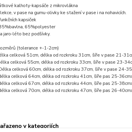
átkové kalhoty-kapsáče z mikrovlákna
lekce, v pase na gumu-olivky ke stažení v pase i na nohavicích.
unkčních kapsiček
 35%bavlna, 65%polyester
 jaro-léto bez podšívky.
rozměrů (tolerance +-1-2cm)
délka celková 51cm, délka od rozkroku 31cm, šíře v pase 21-31
Délka celková 55cm, délka od rozkroku 33cm, šíře v pase 23-3
Délka celková 60cm, délka od rozkroku 37cm, šíře v pase 24-
délka celková 64cm, délka od rozkroku 41cm, šíře pas 25-36cm
délka celková 67cm, délka od rozkroku 44cm, šíře pas 25-38cm
délka celková 70cm, délka od rozkroku 47cm, šíře pas 26-40cm
zařazeno v kategoriích