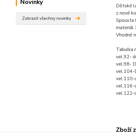
Novinky
Dětské l
z nové ko
Zobrazit všechny novinky
Spousta f
materiál
Vhodné na
Tabulka 
vel.92- 
vel.98- 
vel.104-
vel.110-
vel.116-
vel.122-
Zboží 