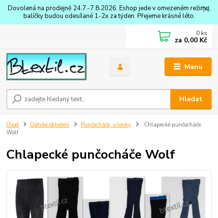
Dovolená na prodejně 24.7.-7.8.2026. Eshop jede v omezeném režimu,
balíčky budou odesílané 1-2x za týden. Přejeme krásné léto.
0
ks
za
0,00 Kč
Menu
Hledat
Úvod
Dětské oblečení
Punčocháče, silonky
Chlapecké punčocháče
Wolf
Chlapecké punčocháče Wolf