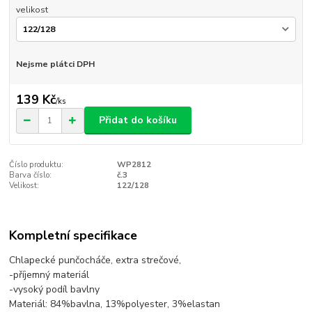
velikost
Nejsme plátci DPH
139 Kč
/
ks
Přidat do košíku
Číslo produktu:
WP2812
Barva číslo:
č.3
Velikost:
122/128
Kompletní specifikace
Chlapecké punčocháče, extra strečové,
-příjemný materiál
-vysoký podíl bavlny
Materiál: 84%bavlna, 13%polyester, 3%elastan