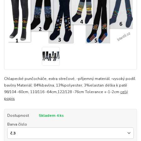
Chlapecké punčocháče, extra strečové, -příjemný materiál -vysoký podíl
bavlny Materiál: 84%bavlna, 13%polyester, 3%elastan délka k patě
98/104 -60cm, 110/116 -64cm,122/128 -76cm Tolerance +-1-2cm
celý
popis
Dostupnost
Skladem 4 ks
Barva číslo