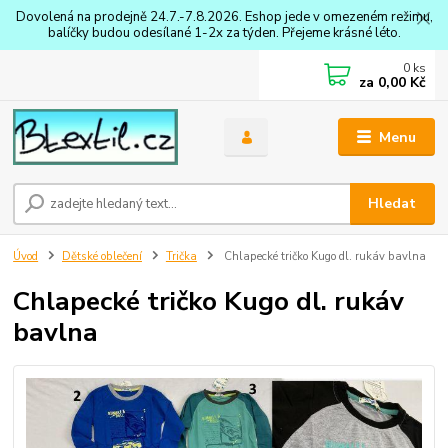
Dovolená na prodejně 24.7.-7.8.2026. Eshop jede v omezeném režimu,
balíčky budou odesílané 1-2x za týden. Přejeme krásné léto.
0
ks
za
0,00 Kč
Menu
Hledat
Úvod
Dětské oblečení
Trička
Chlapecké tričko Kugo dl. rukáv bavlna
Chlapecké tričko Kugo dl. rukáv
bavlna