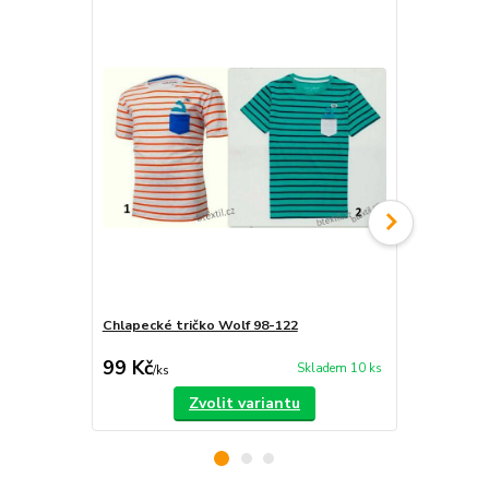
Chlapecké tričko Wolf 98-122
Dětská tepl
450 Kč
99 Kč
350 Kč
Skladem 10 ks
/
ks
/
ks
Zvolit variantu