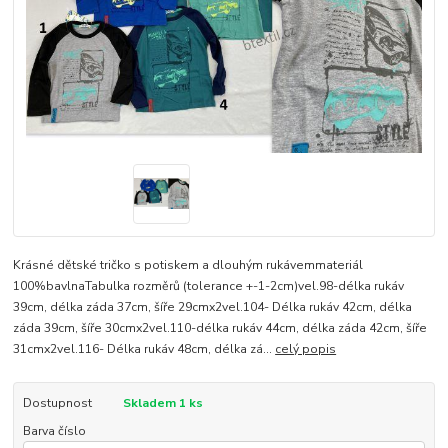
Krásné dětské tričko s potiskem a dlouhým rukávemmateriál
100%bavlnaTabulka rozměrů (tolerance +-1-2cm)vel.98-délka rukáv
39cm, délka záda 37cm, šíře 29cmx2vel.104- Délka rukáv 42cm, délka
záda 39cm, šíře 30cmx2vel.110-délka rukáv 44cm, délka záda 42cm, šíře
31cmx2vel.116- Délka rukáv 48cm, délka zá...
celý popis
Dostupnost
Skladem 1 ks
Barva číslo