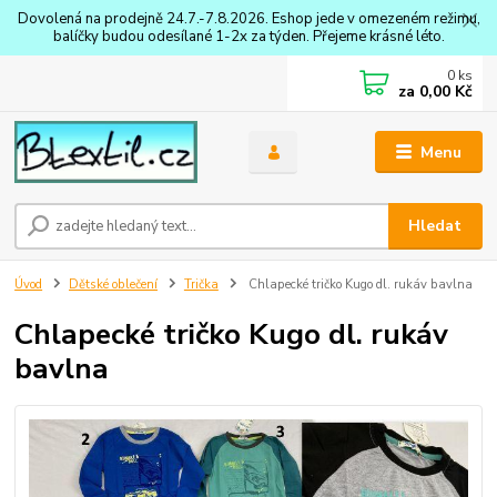
Dovolená na prodejně 24.7.-7.8.2026. Eshop jede v omezeném režimu,
balíčky budou odesílané 1-2x za týden. Přejeme krásné léto.
0
ks
za
0,00 Kč
Menu
Hledat
Úvod
Dětské oblečení
Trička
Chlapecké tričko Kugo dl. rukáv bavlna
Chlapecké tričko Kugo dl. rukáv
bavlna