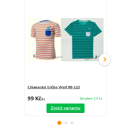
Chlapecké tričko Wolf 98-122
Dětská tepl
450 Kč
99 Kč
350 Kč
Skladem 10 ks
/
ks
/
ks
Zvolit variantu