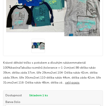
Krásné dětské tričko s potiskem a dlouhým rukávemmateriál
100%bavlnaTabulka rozměrů (tolerance +-1-2cm)vel.98-délka rukáv
39cm, délka záda 37cm, šíře 29cmx2vel.104- Délka rukáv 42cm, délka
záda 39cm, šíře 30cmx2vel.110-délka rukáv 44cm, délka záda 42cm, šíře
31cmx2vel.116- Délka rukáv 48cm, délka zá...
celý popis
Dostupnost
Skladem 1 ks
Barva číslo