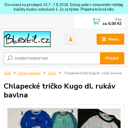
Dovolená na prodejně 24.7.-7.8.2026. Eshop jede v omezeném režimu,
balíčky budou odesílané 1-2x za týden. Přejeme krásné léto.
0
ks
za
0,00 Kč
Menu
Hledat
Úvod
Dětské oblečení
Trička
Chlapecké tričko Kugo dl. rukáv bavlna
Chlapecké tričko Kugo dl. rukáv
bavlna