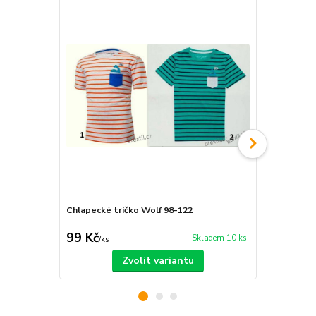
Chlapecké tričko Wolf 98-122
Dětská tepl
450 Kč
99 Kč
350 Kč
Skladem 10 ks
/
ks
/
ks
Zvolit variantu