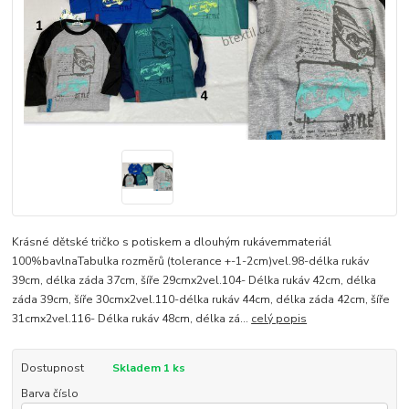
Krásné dětské tričko s potiskem a dlouhým rukávemmateriál
100%bavlnaTabulka rozměrů (tolerance +-1-2cm)vel.98-délka rukáv
39cm, délka záda 37cm, šíře 29cmx2vel.104- Délka rukáv 42cm, délka
záda 39cm, šíře 30cmx2vel.110-délka rukáv 44cm, délka záda 42cm, šíře
31cmx2vel.116- Délka rukáv 48cm, délka zá...
celý popis
Dostupnost
Skladem 1 ks
Barva číslo