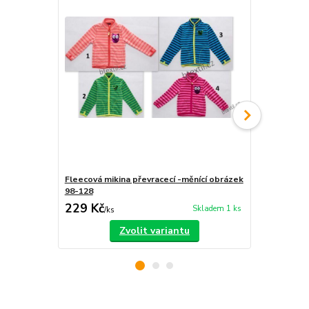
Fleecová mikina převracecí -měnící obrázek
Chlapecké 
98-128
229 Kč
139 Kč
Skladem 1 ks
/
ks
/
ks
Zvolit variantu