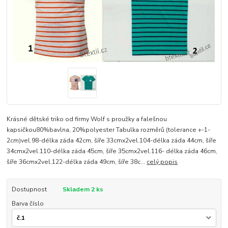
Krásné dětské triko od firmy Wolf s proužky a falešnou
kapsičkou80%bavlna, 20%polyester Tabulka rozměrů (tolerance +-1-
2cm)vel.98-délka záda 42cm, šíře 33cmx2vel.104-délka záda 44cm, šíře
34cmx2vel.110-délka záda 45cm, šíře 35cmx2vel.116- délka záda 46cm,
šíře 36cmx2vel.122-délka záda 49cm, šíře 38c...
celý popis
Dostupnost
Skladem 2 ks
Barva číslo