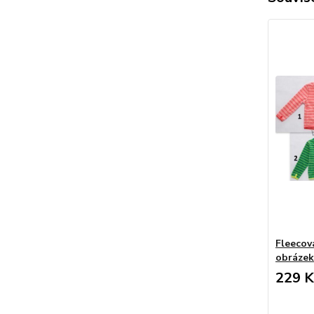
Fleecov
obrázek
229 K