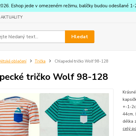
2026. Eshop jede v omezeném režimu, balíčky budou odesílané 1-2
AKTUALITY
Hledat
ětské oblečení
Trička
Chlapecké tričko Wolf 98-128
pecké tričko Wolf 98-128
Krásné
kapsič
+-1-2c
44cm, 
délka 
celý p