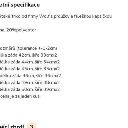
tní specifikace
tské triko od firmy Wolf s proužky a falešnou kapsičkou
na, 20%polyester
rozměrů (tolerance +-1-2cm)
élka záda 42cm, šíře 33cmx2
délka záda 44cm, šíře 34cmx2
délka záda 45cm, šíře 35cmx2
 délka záda 46cm, šíře 36cmx2
délka záda 49cm, šíře 38cmx2
délka záda 50cm, šíře 39cmx2
ena je za jeden kus
jící zboží
3