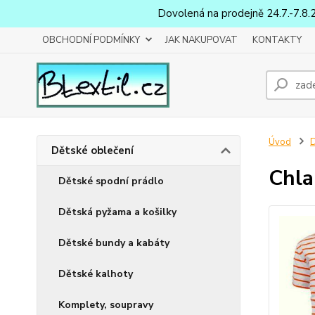
Dovolená na prodejně 24.7.-7.8.
OBCHODNÍ PODMÍNKY
JAK NAKUPOVAT
KONTAKTY
Úvod
D
Dětské oblečení
Chla
Dětské spodní prádlo
Dětská pyžama a košilky
Dětské bundy a kabáty
Dětské kalhoty
Komplety, soupravy