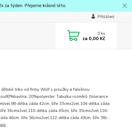
x za týden. Přejeme krásné léto.
Přihlášení
0
ks
za
0,00 Kč
 dětské triko od firmy Wolf s proužky a falešnou
kou80%bavlna, 20%polyester Tabulka rozměrů (tolerance
m)vel.98-délka záda 42cm, šíře 33cmx2vel.104-délka záda
šíře 34cmx2vel.110-délka záda 45cm, šíře 35cmx2vel.116-
záda 46cm, šíře 36cmx2vel.122-délka záda 49cm, šíře 38c...
opis