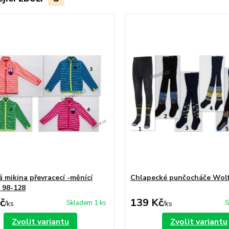
á mikina převracecí -měnící
Chlapecké punčocháče Wol
 98-128
č
139 Kč
Skladem 1 ks
S
/
ks
/
ks
Zvolit variantu
Zvolit variantu