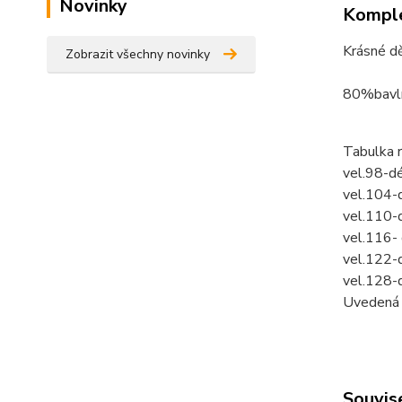
Novinky
Komple
Krásné dě
Zobrazit všechny novinky
80%bavl
Tabulka 
vel.98-d
vel.104-
vel.110-
vel.116-
vel.122-
vel.128-
Uvedená c
Souvise