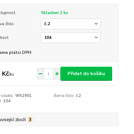
tupnost
Skladem 2 ks
va číslo
ikost
sme plátci DPH
 Kč
Přidat do košíku
/
ks
roduktu:
WS2901
Barva číslo:
č.2
t:
104
visející zboží
3