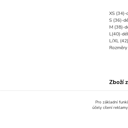
XS (34)-
S (36)-d
M (38)-d
L(40)-dé
L/XL (42
Rozměry 
Zboží 
Dáms
Pro základní funk
účely cílení reklam