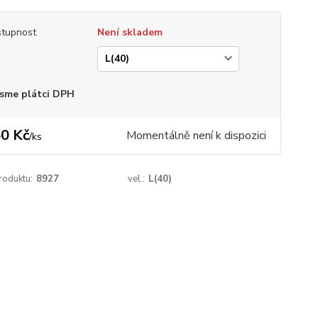
tupnost
Není skladem
sme plátci DPH
0 Kč
Momentálně není k dispozici
/
ks
roduktu:
8927
vel.:
L(40)