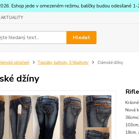
2026. Eshop jede v omezeném režimu, balíčky budou odesílané 1-2
AKTUALITY
Hledat
ámské oblečení
Tepláky, kalhoty, 3/4kalhoty
Dámské džíny
ké džíny
Rifl
Krásné
Nová k
36cmx2
103cm,
18cm, 