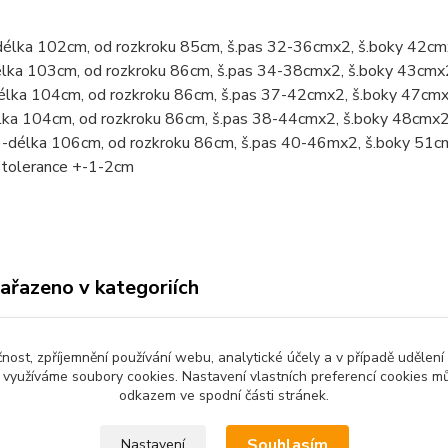
délka 102cm, od rozkroku 85cm, š.pas 32-36cmx2, š.boky 42cm
élka 103cm, od rozkroku 86cm, š.pas 34-38cmx2, š.boky 43cmx
élka 104cm, od rozkroku 86cm, š.pas 37-42cmx2, š.boky 47cmx
lka 104cm, od rozkroku 86cm, š.pas 38-44cmx2, š.boky 48cmx2
)-délka 106cm, od rozkroku 86cm, š.pas 40-46mx2, š.boky 51c
tolerance +-1-2cm
zařazeno v kategoriích
ké oblečení
Tepláky, kalhoty,
3/4kalhoty
čnost, zpříjemnění používání webu, analytické účely a v případě udělení
y využíváme soubory cookies. Nastavení vlastních preferencí cookies mů
odkazem ve spodní části stránek.
Souhlasím
Nastavení