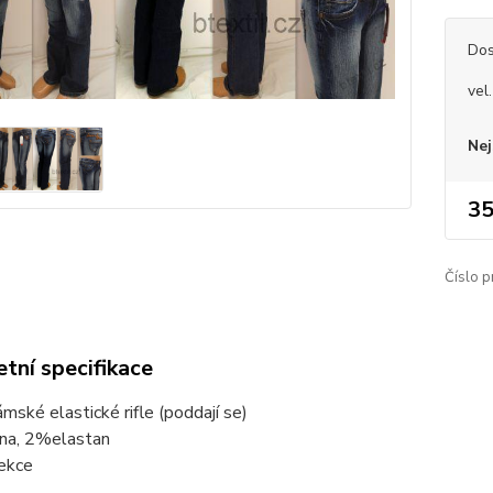
Dos
vel.
Nej
35
Číslo p
tní specifikace
mské elastické rifle (poddají se)
na, 2%elastan
ekce