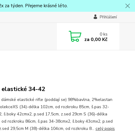
x za týden. Přejeme krásné léto.
Přihlášení
0
ks
za
0,00 Kč
e elastické 34-42
 dámské elastické rifle (poddají se) 98%bavlna, 2%elastan
olekceXS (34)-délka 102cm, od rozkroku 85cm, š.pas 32-
, š.boky 42cmx2, p.sed 17,5cm, z.sed 29cm S (36)-délka
 od rozkroku 86cm, š.pas 34-38cmx2, š.boky 43cmx2, p.sed
z.sed 29,5cm M (38)-délka 104cm, od rozkroku 8...
celý popis