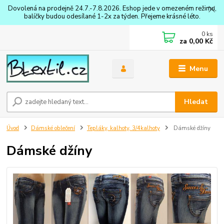
Dovolená na prodejně 24.7.-7.8.2026. Eshop jede v omezeném režimu,
balíčky budou odesílané 1-2x za týden. Přejeme krásné léto.
0
ks
za
0,00 Kč
Menu
Hledat
Úvod
Dámské oblečení
Tepláky, kalhoty, 3/4kalhoty
Dámské džíny
Dámské džíny