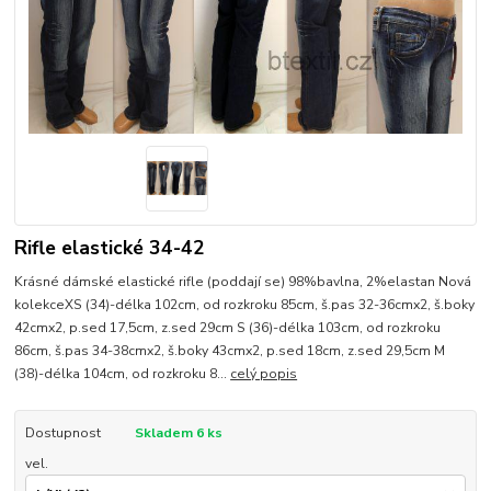
Rifle elastické 34-42
Krásné dámské elastické rifle (poddají se) 98%bavlna, 2%elastan Nová
kolekceXS (34)-délka 102cm, od rozkroku 85cm, š.pas 32-36cmx2, š.boky
42cmx2, p.sed 17,5cm, z.sed 29cm S (36)-délka 103cm, od rozkroku
86cm, š.pas 34-38cmx2, š.boky 43cmx2, p.sed 18cm, z.sed 29,5cm M
(38)-délka 104cm, od rozkroku 8...
celý popis
Dostupnost
Skladem 6 ks
vel.