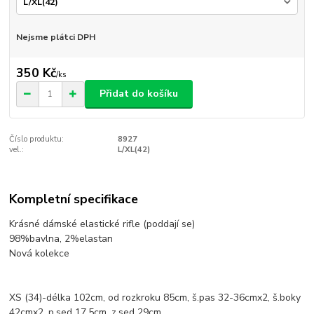
Nejsme plátci DPH
350 Kč
/
ks
Přidat do košíku
Číslo produktu:
8927
vel.:
L/XL(42)
Kompletní specifikace
Krásné dámské elastické rifle (poddají se)
98%bavlna, 2%elastan
Nová kolekce
XS (34)-délka 102cm, od rozkroku 85cm, š.pas 32-36cmx2, š.boky
42cmx2, p.sed 17,5cm, z.sed 29cm