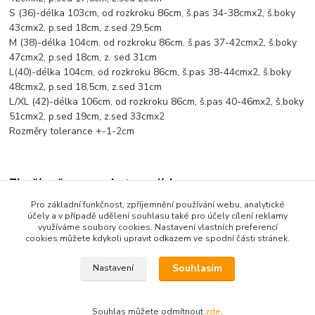
S (36)-délka 103cm, od rozkroku 86cm, š.pas 34-38cmx2, š.boky
43cmx2, p.sed 18cm, z.sed 29,5cm
M (38)-délka 104cm, od rozkroku 86cm, š.pas 37-42cmx2, š.boky
47cmx2, p.sed 18cm, z. sed 31cm
L(40)-délka 104cm, od rozkroku 86cm, š.pas 38-44cmx2, š.boky
48cmx2, p.sed 18,5cm, z.sed 31cm
L/XL (42)-délka 106cm, od rozkroku 86cm, š.pas 40-46mx2, š.boky
51cmx2, p.sed 19cm, z.sed 33cmx2
Rozměry tolerance +-1-2cm
Zboží zařazeno v kategoriích
Pro základní funkčnost, zpříjemnění používání webu, analytické
Dámské oblečení
účely a v případě udělení souhlasu také pro účely cílení reklamy
využíváme soubory cookies. Nastavení vlastních preferencí
Tepláky, kalhoty, 3/4kalhoty
cookies můžete kdykoli upravit odkazem ve spodní části stránek.
Souhlasím
Nastavení
Souhlas můžete odmítnout
zde
.