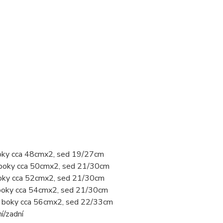
boky cca 48cmx2, sed 19/27cm
, boky cca 50cmx2, sed 21/30cm
boky cca 52cmx2, sed 21/30cm
 boky cca 54cmx2, sed 21/30cm
2, boky cca 56cmx2, sed 22/33cm
í/zadní