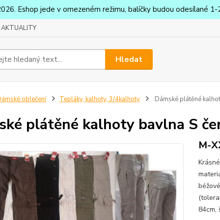
2026. Eshop jede v omezeném režimu, balíčky budou odesílané 1-2
AKTUALITY
Hledat
ámské oblečení
Tepláky, kalhoty, 3/4kalhoty
Dámské plátěné kalhot
ké plátěné kalhoty bavlna S č
M-X
Krásné
materi
béžov
(toler
84cm, 