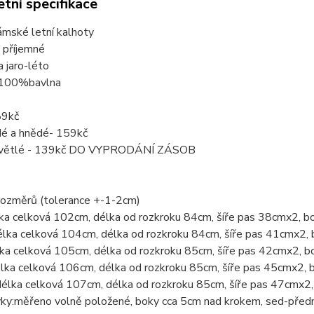
tní specifikace
ámské letní kalhoty
 příjemné
 jaro-léto
 100%bavlna
89kč
edé a hnědé- 159kč
světlé - 139kč DO VYPRODÁNÍ ZÁSOB
rozměrů (tolerance +-1-2cm)
lka celková 102cm, délka od rozkroku 84cm, šíře pas 38cmx2, 
élka celková 104cm, délka od rozkroku 84cm, šíře pas 41cmx2
lka celková 105cm, délka od rozkroku 85cm, šíře pas 42cmx2, 
élka celková 106cm, délka od rozkroku 85cm, šíře pas 45cmx2,
délka celková 107cm, délka od rozkroku 85cm, šíře pas 47cmx
vky:měřeno volně položené, boky cca 5cm nad krokem, sed-předn