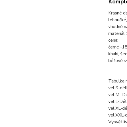
Komple
Krásné d
lehoučké,
vhodné na
materiál
cena:
černé -1
khaki, š
béžové 
Tabulka 
vel.S-dé
vel.M- D
vel.L-Dé
vel.XL-d
vel.XXL-
Vysvětli