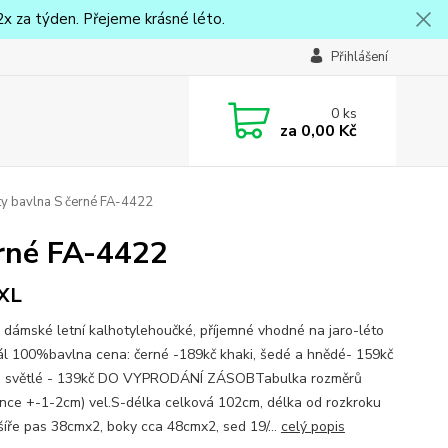
x za týden. Přejeme krásné léto.
Přihlášení
0
ks
za
0,00 Kč
y bavlna S černé FA-4422
erné FA-4422
XL
 dámské letní kalhotylehoučké, příjemné vhodné na jaro-léto
ál 100%bavlna cena: černé -189kč khaki, šedé a hnědé- 159kč
é světlé - 139kč DO VYPRODÁNÍ ZÁSOBTabulka rozměrů
ance +-1-2cm) vel.S-délka celková 102cm, délka od rozkroku
šíře pas 38cmx2, boky cca 48cmx2, sed 19/...
celý popis