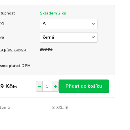
tupnost
Skladem 2 ks
XXL
va
a před slevou
280 Kč
sme plátci DPH
9 Kč
Přidat do košíku
/
ks
černá
S-XXL:
S