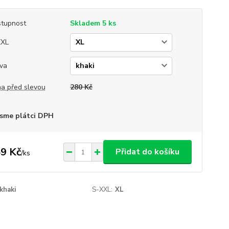
tupnost
Skladem 5 ks
XXL
va
a před slevou
280 Kč
sme plátci DPH
9 Kč
Přidat do košíku
/
ks
khaki
S-XXL:
XL