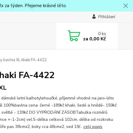
x za týden. Přejeme krásné léto.
Přihlášení
0
ks
za
0,00 Kč
y bavlna XL khaki FA-4422
khaki FA-4422
XL
 dámské letní kalhotylehoučké, příjemné vhodné na jaro-léto
ál 100%bavlna cena: černé -189kč khaki, šedé a hnědé- 159kč
é světlé - 139kč DO VYPRODÁNÍ ZÁSOBTabulka rozměrů
ance +-1-2cm) vel.S-délka celková 102cm, délka od rozkroku
šíře pas 38cmx2, boky cca 48cmx2, sed 19/...
celý popis