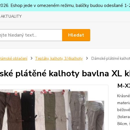
2026. Eshop jede v omezeném režimu, balíčky budou odesílané 1-2
AKTUALITY
Hledat
ámské oblečení
Tepláky, kalhoty, 3/4kalhoty
Dámské plátěné kalhot
ké plátěné kalhoty bavlna XL 
M-X
Krásné
materi
béžov
(toler
84cm, 