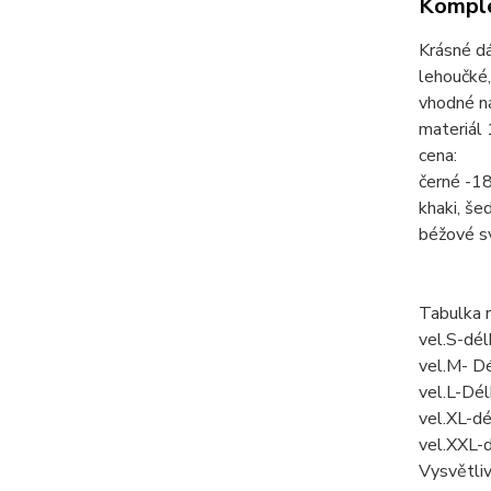
Komple
Krásné d
lehoučké,
vhodné na
materiál
cena:
černé -1
khaki, š
béžové 
Tabulka 
vel.S-dé
vel.M- D
vel.L-Dé
vel.XL-d
vel.XXL-
Vysvětli