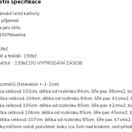
tní specifikace
ámské letní kalhoty
 příjemné
 jaro-léto
 100%bavlna
89kč
edé a hnědé- 159kč
světlé - 139kč DO VYPRODÁNÍ ZÁSOB
rozměrů (tolerance +-1-2cm)
lka celková 102cm, délka od rozkroku 84cm, šíře pas 38cmx2, 
élka celková 104cm, délka od rozkroku 84cm, šíře pas 41cmx2
lka celková 105cm, délka od rozkroku 85cm, šíře pas 42cmx2, 
élka celková 106cm, délka od rozkroku 85cm, šíře pas 45cmx2,
délka celková 107cm, délka od rozkroku 85cm, šíře pas 47cmx
vky:měřeno volně položené, boky cca 5cm nad krokem, sed-předn