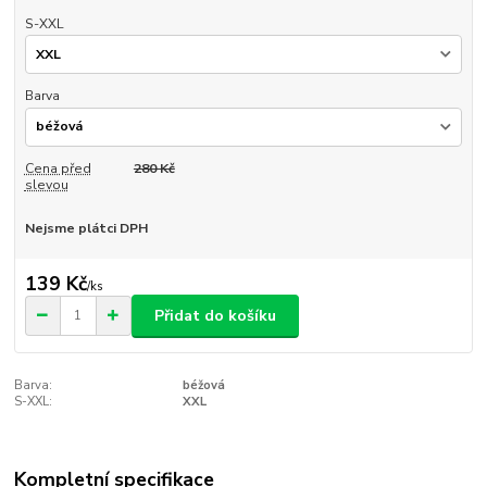
S-XXL
Barva
Cena před
280 Kč
slevou
Nejsme plátci DPH
139 Kč
/
ks
Přidat do košíku
Barva:
béžová
S-XXL:
XXL
Kompletní specifikace