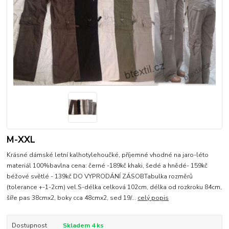
M-XXL
Krásné dámské letní kalhotylehoučké, příjemné vhodné na jaro-léto
materiál 100%bavlna cena: černé -189kč khaki, šedé a hnědé- 159kč
béžové světlé - 139kč DO VYPRODÁNÍ ZÁSOBTabulka rozměrů
(tolerance +-1-2cm) vel.S-délka celková 102cm, délka od rozkroku 84cm,
šíře pas 38cmx2, boky cca 48cmx2, sed 19/...
celý popis
Dostupnost
Skladem 4 ks