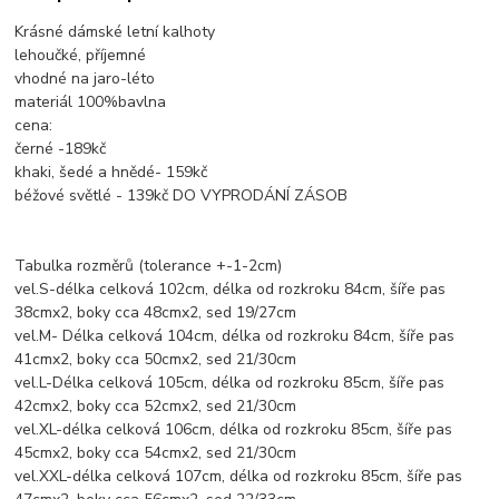
Krásné dámské letní kalhoty
lehoučké, příjemné
vhodné na jaro-léto
materiál 100%bavlna
cena:
černé -189kč
khaki, šedé a hnědé- 159kč
béžové světlé - 139kč DO VYPRODÁNÍ ZÁSOB
Tabulka rozměrů (tolerance +-1-2cm)
vel.S-délka celková 102cm, délka od rozkroku 84cm, šíře pas
38cmx2, boky cca 48cmx2, sed 19/27cm
vel.M- Délka celková 104cm, délka od rozkroku 84cm, šíře pas
41cmx2, boky cca 50cmx2, sed 21/30cm
vel.L-Délka celková 105cm, délka od rozkroku 85cm, šíře pas
42cmx2, boky cca 52cmx2, sed 21/30cm
vel.XL-délka celková 106cm, délka od rozkroku 85cm, šíře pas
45cmx2, boky cca 54cmx2, sed 21/30cm
vel.XXL-délka celková 107cm, délka od rozkroku 85cm, šíře pas