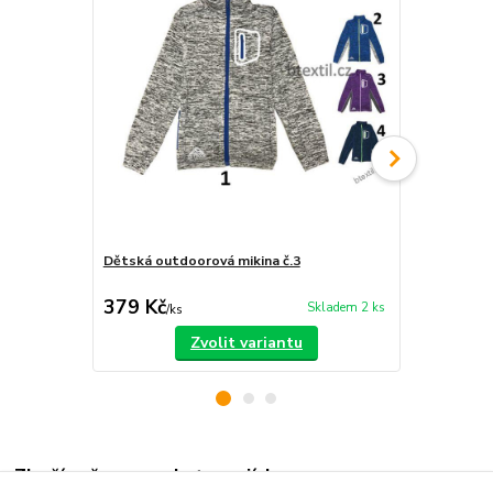
Dětská outdoorová mikina č.3
Dětská tepl
450 Kč
379 Kč
350 Kč
Skladem 2 ks
/
ks
/
ks
Zvolit variantu
Zboží zařazeno v kategoriích