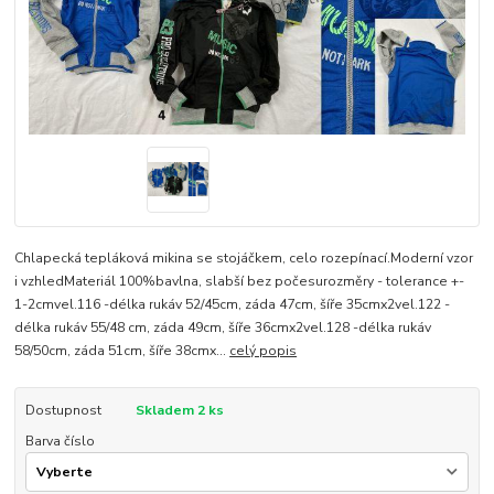
Chlapecká tepláková mikina se stojáčkem, celo rozepínací.Moderní vzor
i vzhledMateriál 100%bavlna, slabší bez počesurozměry - tolerance +-
1-2cmvel.116 -délka rukáv 52/45cm, záda 47cm, šíře 35cmx2vel.122 -
délka rukáv 55/48 cm, záda 49cm, šíře 36cmx2vel.128 -délka rukáv
58/50cm, záda 51cm, šíře 38cmx...
celý popis
Dostupnost
Skladem 2 ks
Barva číslo