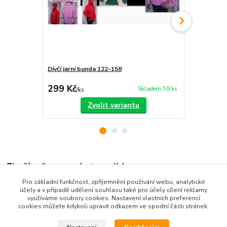
Dívčí jarní bunda 122-158
Dětská šusť
299 Kč
319 Kč
Skladem 59 ks
/
ks
/
ks
Zvolit variantu
Zboží zařazeno v kategoriích
Pro základní funkčnost, zpříjemnění používání webu, analytické
Dětské oblečení
účely a v případě udělení souhlasu také pro účely cílení reklamy
využíváme soubory cookies. Nastavení vlastních preferencí
Dětské bundy a kabáty
cookies můžete kdykoli upravit odkazem ve spodní části stránek.