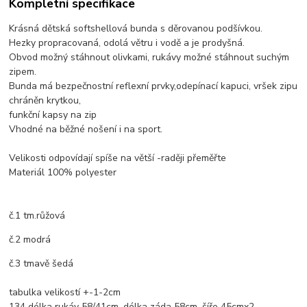
Kompletní specifikace
Krásná dětská softshellová bunda s děrovanou podšívkou.
Hezky propracovaná, odolá větru i vodě a je prodyšná.
Obvod možný stáhnout olivkami, rukávy možné stáhnout suchým
zipem.
Bunda má bezpečnostní reflexní prvky,odepínací kapuci, vršek zipu
chráněn krytkou,
funkční kapsy na zip
Vhodné na běžné nošení i na sport.
Velikosti odpovídají spíše na větší -raději přeměřte
Materiál 100% polyester
č.1 tm.růžová
č.2 modrá
č.3 tmavě šedá
tabulka velikostí +-1-2cm
134 délka rukáv 58/41cm, délka záda 58cm, šíře 45cmx2