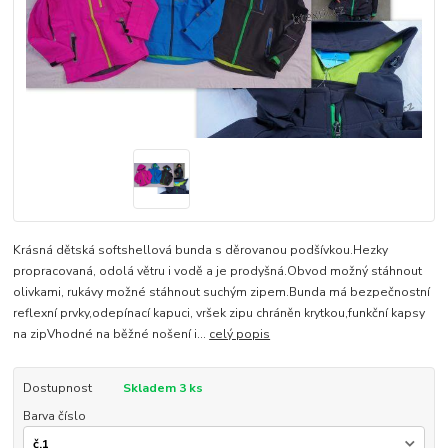
Krásná dětská softshellová bunda s děrovanou podšívkou.Hezky
propracovaná, odolá větru i vodě a je prodyšná.Obvod možný stáhnout
olivkami, rukávy možné stáhnout suchým zipem.Bunda má bezpečnostní
reflexní prvky,odepínací kapuci, vršek zipu chráněn krytkou,funkční kapsy
na zipVhodné na běžné nošení i...
celý popis
Dostupnost
Skladem 3 ks
Barva číslo