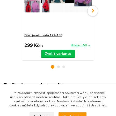
Dívčí jarní bunda 122-158
Dětská šusť
299 Kč
319 Kč
Skladem 59 ks
/
ks
/
ks
Zvolit variantu
Zboží zařazeno v kategoriích
Pro základní funkčnost, zpříjemnění používání webu, analytické
Dětské oblečení
účely a v případě udělení souhlasu také pro účely cílení reklamy
využíváme soubory cookies. Nastavení vlastních preferencí
Dětské bundy a kabáty
cookies můžete kdykoli upravit odkazem ve spodní části stránek.