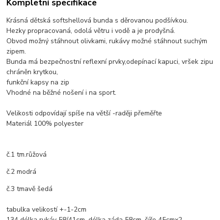
Kompletní specifikace
Krásná dětská softshellová bunda s děrovanou podšívkou.
Hezky propracovaná, odolá větru i vodě a je prodyšná.
Obvod možný stáhnout olivkami, rukávy možné stáhnout suchým
zipem.
Bunda má bezpečnostní reflexní prvky,odepínací kapuci, vršek zipu
chráněn krytkou,
funkční kapsy na zip
Vhodné na běžné nošení i na sport.
Velikosti odpovídají spíše na větší -raději přeměřte
Materiál 100% polyester
č.1 tm.růžová
č.2 modrá
č.3 tmavě šedá
tabulka velikostí +-1-2cm
134 délka rukáv 58/41cm, délka záda 58cm, šíře 45cmx2