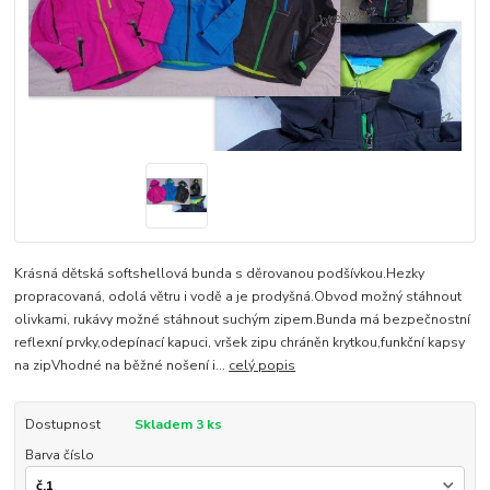
Krásná dětská softshellová bunda s děrovanou podšívkou.Hezky
propracovaná, odolá větru i vodě a je prodyšná.Obvod možný stáhnout
olivkami, rukávy možné stáhnout suchým zipem.Bunda má bezpečnostní
reflexní prvky,odepínací kapuci, vršek zipu chráněn krytkou,funkční kapsy
na zipVhodné na běžné nošení i...
celý popis
Dostupnost
Skladem 3 ks
Barva číslo