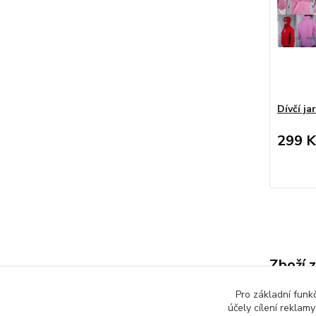
Dívčí j
299 K
Zboží 
Dětsk
Pro základní funk
účely cílení reklam