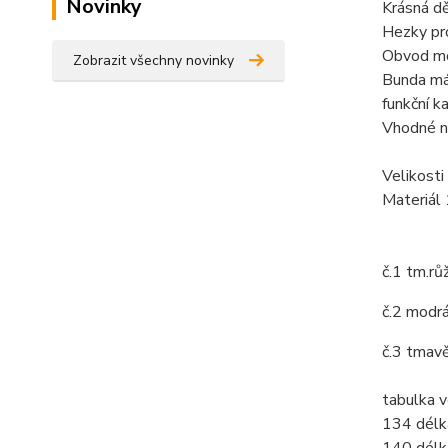
Novinky
Krásná d
Hezky pro
Obvod mo
Zobrazit všechny novinky
Bunda má 
funkční k
Vhodné na
Velikosti
Materiál
č.1 tm.rů
č.2 modr
č.3 tmav
tabulka v
134 délk