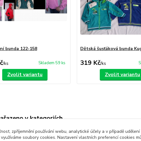
arní bunda 122-158
Dětská šusťáková bunda Ku
č
319 Kč
Skladem 59 ks
S
/
ks
/
ks
Zvolit variantu
Zvolit variantu
zařazeno v kategoriích
é oblečení
Dětské bundy a kabáty
čnost, zpříjemnění používání webu, analytické účely a v případě udělení
y využíváme soubory cookies. Nastavení vlastních preferencí cookies mů