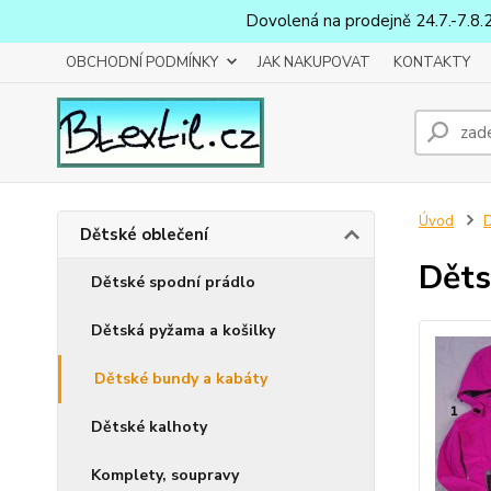
Dovolená na prodejně 24.7.-7.8.
OBCHODNÍ PODMÍNKY
JAK NAKUPOVAT
KONTAKTY
Úvod
D
Dětské oblečení
Děts
Dětské spodní prádlo
Dětská pyžama a košilky
Dětské bundy a kabáty
Dětské kalhoty
Komplety, soupravy