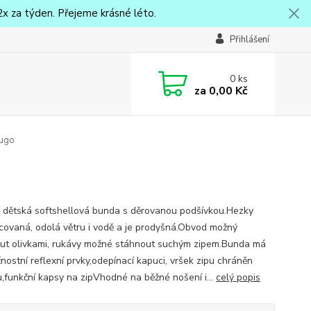
x za týden. Přejeme krásné léto.
Přihlášení
0
ks
za
0,00 Kč
Kugo
 dětská softshellová bunda s děrovanou podšívkou.Hezky
covaná, odolá větru i vodě a je prodyšná.Obvod možný
ut olivkami, rukávy možné stáhnout suchým zipem.Bunda má
nostní reflexní prvky,odepínací kapuci, vršek zipu chráněn
u,funkční kapsy na zipVhodné na běžné nošení i...
celý popis