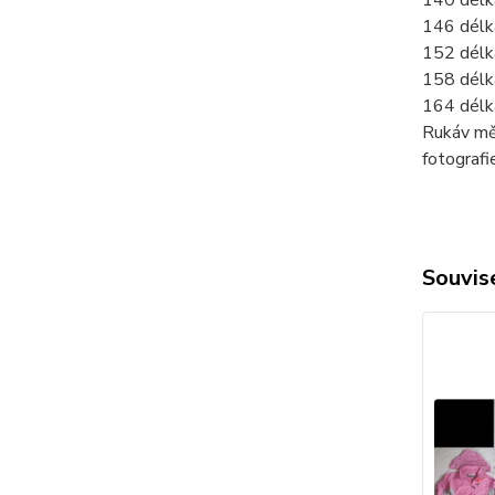
140 délk
146 délk
152 délk
158 délk
164 délk
Rukáv mě
fotograf
Souvise