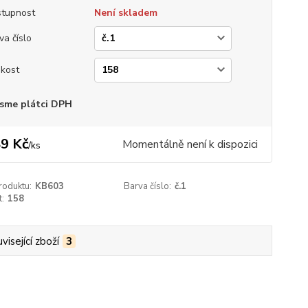
tupnost
Není skladem
va číslo
ikost
sme plátci DPH
9 Kč
Momentálně není k dispozici
/
ks
roduktu:
KB603
Barva číslo:
č.1
t:
158
visející zboží
3