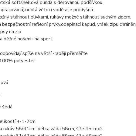
ětská softshellová bunda s děrovanou podšívkou.
pracovaná, odolá větru i vodě a je prodyšná.
žný stáhnout olivkami, rukávy možné stáhnout suchým zipem.
bezpečnostní reflexní prvky,odepínací kapuci, vršek zipu chráněn
apsy na zip
 běžné nošení i na sport.
 odpovídají spíše na větší -raději přeměřte
 100% polyester
žová
á
ě šedá
elikostí +-1-2cm
a rukáv 58/41cm, délka záda 58cm, šíře 45cmx2