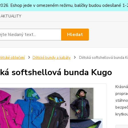
2026. Eshop jede v omezeném režimu, balíčky budou odesílané 1-2
AKTUALITY
Hledat
ětské oblečení
Dětské bundy a kabáty
Dětská softshellová bunda 
ká softshellová bunda Kugo
Krásná
propra
stáhno
bezpeč
krytko