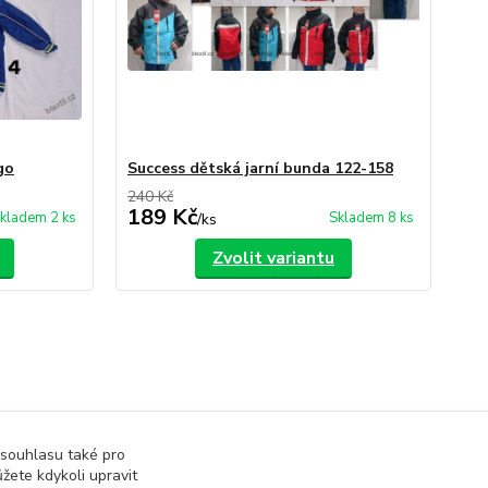
go
Success dětská jarní bunda 122-158
240 Kč
189 Kč
kladem 2 ks
Skladem 8 ks
/
ks
Zvolit variantu
 souhlasu také pro
žete kdykoli upravit