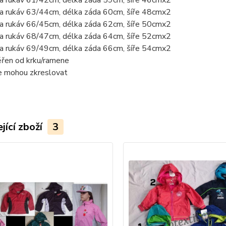
a rukáv 61/42cm, délka záda 59cm, šíře 46cmx2
a rukáv 63/44cm, délka záda 60cm, šíře 48cmx2
a rukáv 66/45cm, délka záda 62cm, šíře 50cmx2
a rukáv 68/47cm, délka záda 64cm, šíře 52cmx2
a rukáv 69/49cm, délka záda 66cm, šíře 54cmx2
řen od krku/ramene
ie mohou zkreslovat
jící zboží
3