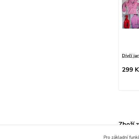
Dívčí j
299 K
Zboží 
Dětsk
Pro základní funk