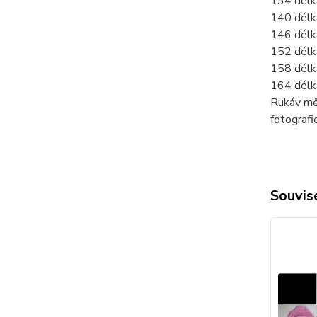
134 délk
140 délk
146 délk
152 délk
158 délk
164 délk
Rukáv mě
fotograf
Souvise