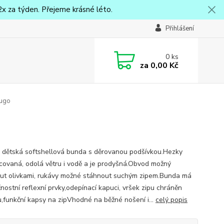
x za týden. Přejeme krásné léto.
Přihlášení
0
ks
za
0,00 Kč
Kugo
 dětská softshellová bunda s děrovanou podšívkou.Hezky
covaná, odolá větru i vodě a je prodyšná.Obvod možný
ut olivkami, rukávy možné stáhnout suchým zipem.Bunda má
nostní reflexní prvky,odepínací kapuci, vršek zipu chráněn
u,funkční kapsy na zipVhodné na běžné nošení i...
celý popis