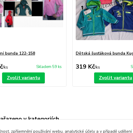
arní bunda 122-158
Dětská šusťáková bunda Ku
č
319 Kč
Skladem 59 ks
S
/
ks
/
ks
Zvolit variantu
Zvolit variantu
zařazeno v kategoriích
é oblečení
Dětské bundy a kabáty
čnost, zpříjemnění používání webu, analytické účely a v případě udělení