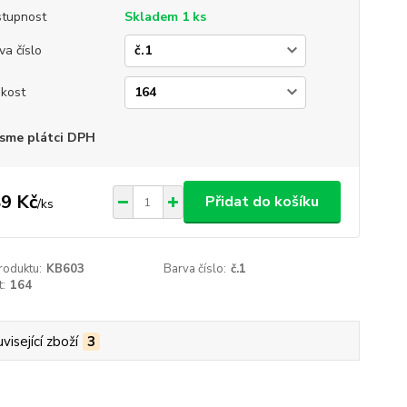
tupnost
Skladem 1 ks
va číslo
ikost
sme plátci DPH
9 Kč
Přidat do košíku
/
ks
roduktu:
KB603
Barva číslo:
č.1
t:
164
visející zboží
3