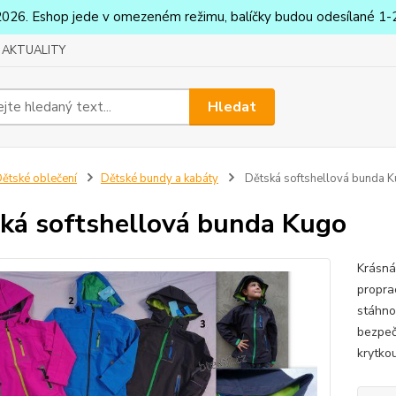
2026. Eshop jede v omezeném režimu, balíčky budou odesílané 1-2
AKTUALITY
Hledat
ětské oblečení
Dětské bundy a kabáty
Dětská softshellová bunda 
ká softshellová bunda Kugo
Krásná
propra
stáhno
bezpeč
krytko