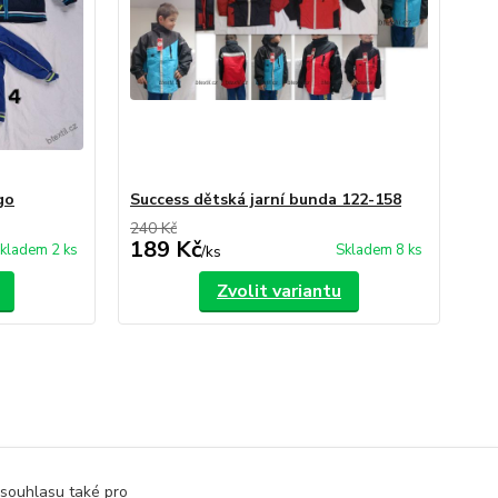
go
Success dětská jarní bunda 122-158
240 Kč
189 Kč
kladem 2 ks
Skladem 8 ks
/
ks
Zvolit variantu
 souhlasu také pro