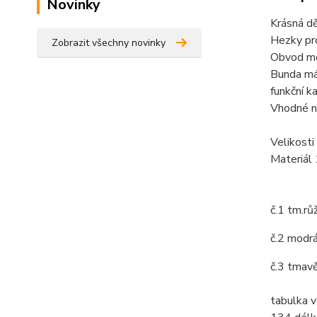
Novinky
Krásná d
Hezky pro
Zobrazit všechny novinky
Obvod mo
Bunda má 
funkční k
Vhodné na
Velikosti
Materiál
č.1 tm.rů
č.2 modr
č.3 tmav
tabulka v