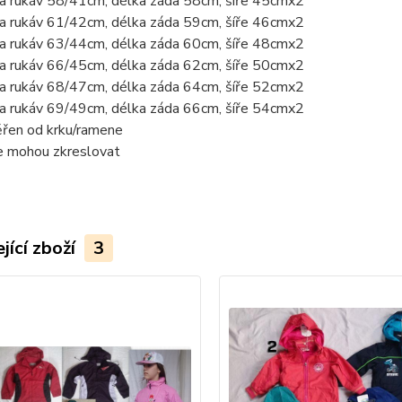
a rukáv 58/41cm, délka záda 58cm, šíře 45cmx2
a rukáv 61/42cm, délka záda 59cm, šíře 46cmx2
a rukáv 63/44cm, délka záda 60cm, šíře 48cmx2
a rukáv 66/45cm, délka záda 62cm, šíře 50cmx2
a rukáv 68/47cm, délka záda 64cm, šíře 52cmx2
a rukáv 69/49cm, délka záda 66cm, šíře 54cmx2
řen od krku/ramene
ie mohou zkreslovat
jící zboží
3