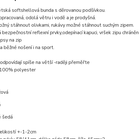
ětská softshellová bunda s děrovanou podšívkou.
pracovaná, odolá větru i vodě a je prodyšná.
žný stáhnout olivkami, rukávy možné stáhnout suchým zipem.
bezpečnostní reflexní prvky,odepínací kapuci, vršek zipu chráněn
apsy na zip
 běžné nošení i na sport.
 odpovídají spíše na větší -raději přeměřte
 100% polyester
žová
á
ě šedá
elikostí +-1-2cm