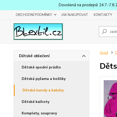
Dovolená na prodejně 24.7.-7.8.
OBCHODNÍ PODMÍNKY
JAK NAKUPOVAT
KONTAKTY
Úvod
D
Dětské oblečení
Děts
Dětské spodní prádlo
Dětská pyžama a košilky
Dětské bundy a kabáty
Dětské kalhoty
Komplety, soupravy