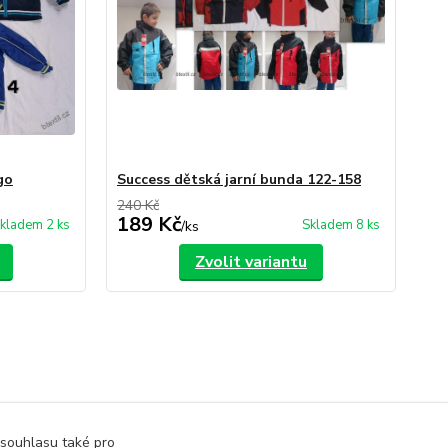
go
Success dětská jarní bunda 122-158
240 Kč
189 Kč
kladem 2 ks
Skladem 8 ks
/
ks
Zvolit variantu
 souhlasu také pro