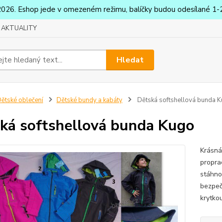
2026. Eshop jede v omezeném režimu, balíčky budou odesílané 1-2
AKTUALITY
Hledat
ětské oblečení
Dětské bundy a kabáty
Dětská softshellová bunda 
ká softshellová bunda Kugo
Krásná
propra
stáhno
bezpeč
krytko