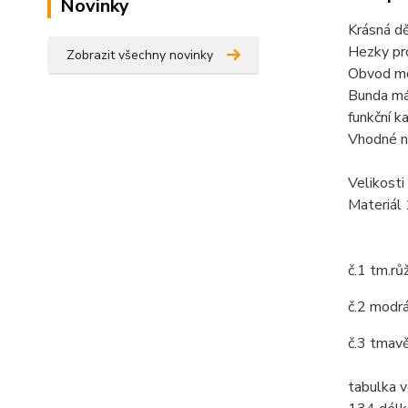
Novinky
Krásná d
Hezky pro
Zobrazit všechny novinky
Obvod mo
Bunda má 
funkční k
Vhodné na
Velikosti
Materiál
č.1 tm.rů
č.2 modr
č.3 tmav
tabulka v