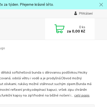
x za týden. Přejeme krásné léto.
Přihlášení
0
ks
za
0,00 Kč
Kugo
 dětská softshellová bunda s děrovanou podšívkou.Hezky
covaná, odolá větru i vodě a je prodyšná.Obvod možný
ut olivkami, rukávy možné stáhnout suchým zipem.Bunda má
nostní reflexní prvky,odepínací kapuci, vršek zipu chráněn
u,funkční kapsy na zipVhodné na běžné nošení i...
celý popis