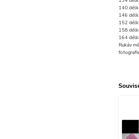
134 délk
140 délk
146 délk
152 délk
158 délk
164 délk
Rukáv mě
fotograf
Souvise