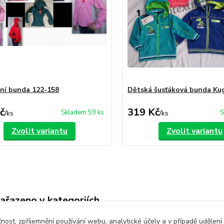
arní bunda 122-158
Dětská šusťáková bunda Ku
č
319 Kč
Skladem 59 ks
S
/
ks
/
ks
Zvolit variantu
Zvolit variantu
zařazeno v kategoriích
é oblečení
Dětské bundy a kabáty
čnost, zpříjemnění používání webu, analytické účely a v případě udělení