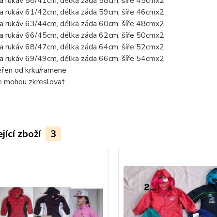
a rukáv 58/41cm, délka záda 58cm, šíře 45cmx2
a rukáv 61/42cm, délka záda 59cm, šíře 46cmx2
a rukáv 63/44cm, délka záda 60cm, šíře 48cmx2
a rukáv 66/45cm, délka záda 62cm, šíře 50cmx2
a rukáv 68/47cm, délka záda 64cm, šíře 52cmx2
a rukáv 69/49cm, délka záda 66cm, šíře 54cmx2
řen od krku/ramene
ie mohou zkreslovat
jící zboží
3