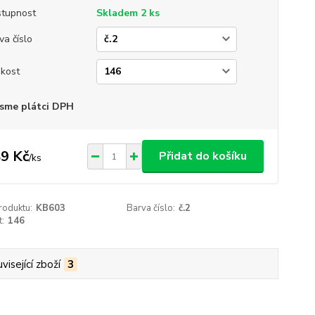
tupnost
Skladem 2 ks
va číslo
ikost
sme plátci DPH
9 Kč
Přidat do košíku
/
ks
roduktu:
KB603
Barva číslo:
č.2
t:
146
visející zboží
3