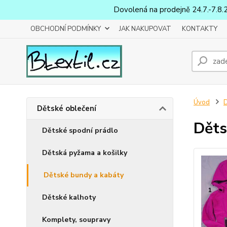
Dovolená na prodejně 24.7.-7.8.
OBCHODNÍ PODMÍNKY
JAK NAKUPOVAT
KONTAKTY
Úvod
D
Dětské oblečení
Děts
Dětské spodní prádlo
Dětská pyžama a košilky
Dětské bundy a kabáty
Dětské kalhoty
Komplety, soupravy