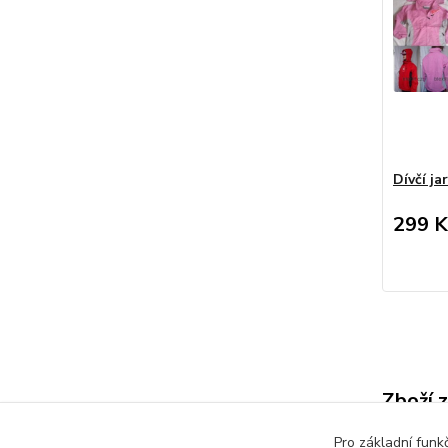
Dívčí j
299 K
Zboží 
Dětsk
Pro základní funk