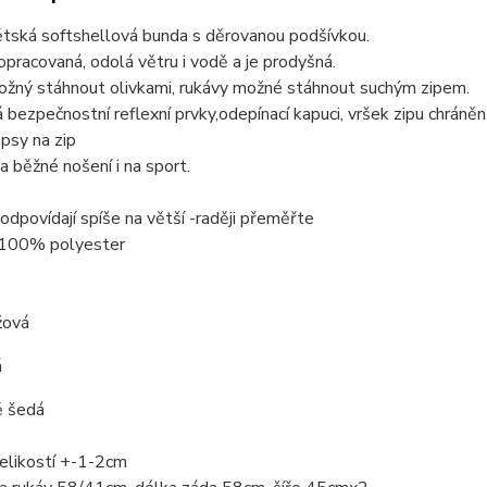
ětská softshellová bunda s děrovanou podšívkou.
pracovaná, odolá větru i vodě a je prodyšná.
žný stáhnout olivkami, rukávy možné stáhnout suchým zipem.
bezpečnostní reflexní prvky,odepínací kapuci, vršek zipu chráněn
apsy na zip
 běžné nošení i na sport.
 odpovídají spíše na větší -raději přeměřte
 100% polyester
žová
á
ě šedá
elikostí +-1-2cm