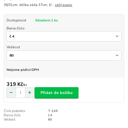
36/31cm, délka záda 37cm, ší...
celý popis
Dostupnost
Skladem 1 ks
Barva číslo
Velikost
Nejsme plátci DPH
319 Kč
/
ks
Přidat do košíku
Číslo produktu:
T-149
Barva číslo:
č.4
Velikost:
80