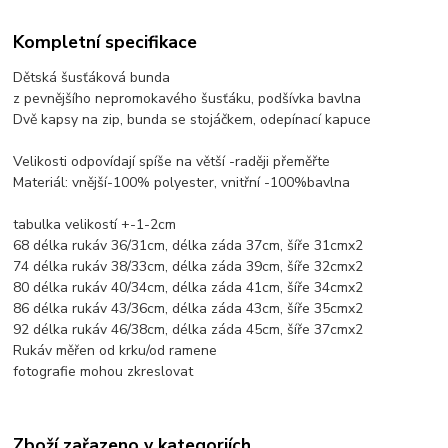
Kompletní specifikace
Dětská šusťáková bunda
z pevnějšího nepromokavého šusťáku, podšívka bavlna
Dvě kapsy na zip, bunda se stojáčkem, odepínací kapuce
Velikosti odpovídají spíše na větší -raději přeměřte
Materiál: vnější-100% polyester, vnitřní -100%bavlna
tabulka velikostí +-1-2cm
68 délka rukáv 36/31cm, délka záda 37cm, šíře 31cmx2
74 délka rukáv 38/33cm, délka záda 39cm, šíře 32cmx2
80 délka rukáv 40/34cm, délka záda 41cm, šíře 34cmx2
86 délka rukáv 43/36cm, délka záda 43cm, šíře 35cmx2
92 délka rukáv 46/38cm, délka záda 45cm, šíře 37cmx2
Rukáv měřen od krku/od ramene
fotografie mohou zkreslovat
Zboží zařazeno v kategoriích