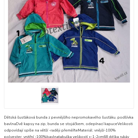
Dětská šusťáková bunda z pevnějšího nepromokavého šusťáku, podšívka
bavlnaDvě kapsy na zip, bunda se stojáčkem, odepínací kapuceVelikosti
odpovídají spíše na větší -raději přeměřteMateriál: vnější-100%
polyester, vnitřní -100%bavlnatabulka velikostí +-1-2cm68 délka rukáv