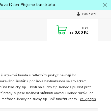
x za týden. Přejeme krásné léto.
Přihlášení
0
ks
za
0,00 Kč
 šusťáková bunda s reflexními prvky,z pevnějšího
okavého šusťáku, podšívka bavlnaBunda se stojáčkem,
í na klasický zip + krytí na suchý zip. Konec zipu kryt proti
utí brady. V pase možnost stáhnutí obvodu, konec rukávu do
 možnost úpravy na suchý zip. Dvě funkční kapsy...
celý popis