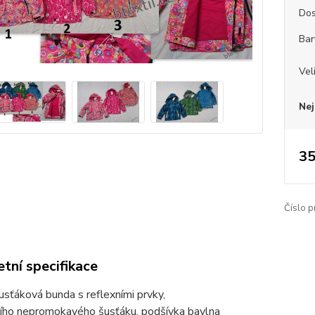
Dos
Bar
Vel
Nej
35
Číslo p
tní specifikace
sťáková bunda s reflexními prvky,
šího nepromokavého šusťáku, podšívka bavlna