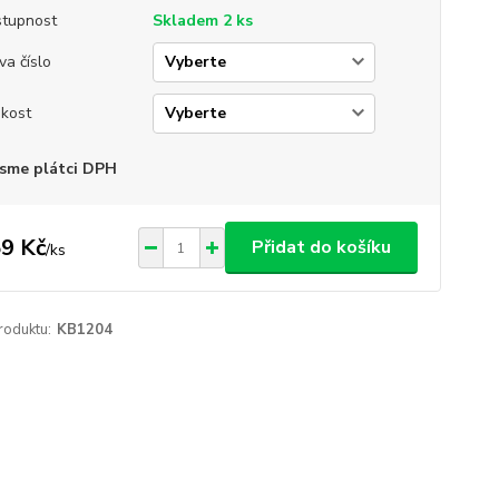
tupnost
Skladem 2 ks
va číslo
ikost
sme plátci DPH
9 Kč
Přidat do košíku
/
ks
roduktu:
KB1204