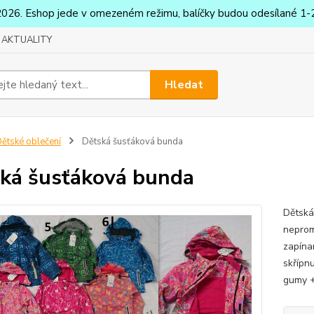
2026. Eshop jede v omezeném režimu, balíčky budou odesílané 1-2
AKTUALITY
Hledat
ětské oblečení
Dětská šusťáková bunda
ká šusťáková bunda
Dětská
neprom
zapínan
skřípn
gumy +