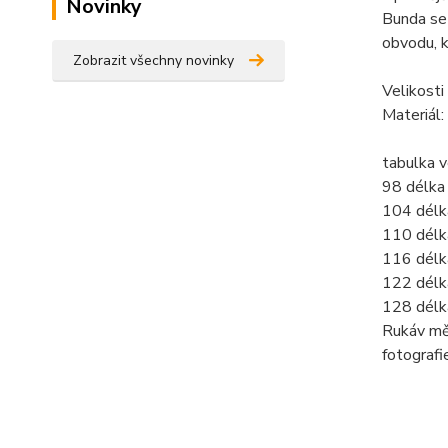
Novinky
Bunda se 
obvodu, k
Zobrazit všechny novinky
Velikosti
Materiál:
tabulka v
98 délka
104 délk
110 délk
116 délk
122 délk
128 délk
Rukáv mě
fotograf