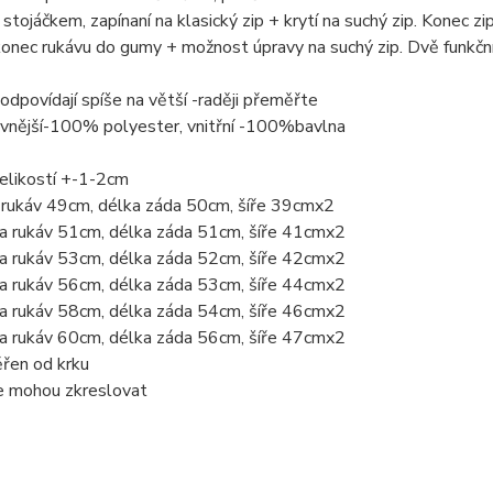
stojáčkem, zapínaní na klasický zip + krytí na suchý zip. Konec zi
onec rukávu do gumy + možnost úpravy na suchý zip. Dvě funkční
 odpovídají spíše na větší -raději přeměřte
 vnější-100% polyester, vnitřní -100%bavlna
elikostí +-1-2cm
 rukáv 49cm, délka záda 50cm, šíře 39cmx2
a rukáv 51cm, délka záda 51cm, šíře 41cmx2
a rukáv 53cm, délka záda 52cm, šíře 42cmx2
a rukáv 56cm, délka záda 53cm, šíře 44cmx2
a rukáv 58cm, délka záda 54cm, šíře 46cmx2
a rukáv 60cm, délka záda 56cm, šíře 47cmx2
řen od krku
ie mohou zkreslovat