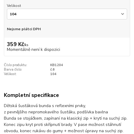
Velikost
Nejsme plátci DPH
359 Kč
/
ks
Momentálně není k dispozici
Číslo produktu:
KB1204
Barva číslo:
č.6
Velikost:
104
Kompletní specifikace
Dětská šusťáková bunda s reflexními prvky,
z pevnějšího nepromokavého šusťáku, podšívka bavlna
Bunda se stojáčkem, zapínaní na klasický zip + krytí na suchý zip.
Konec zipu kryt proti skřípnutí brady. V pase možnost stáhnutí
obvodu, konec rukávu do gumy + možnost úpravy na suchý zip.