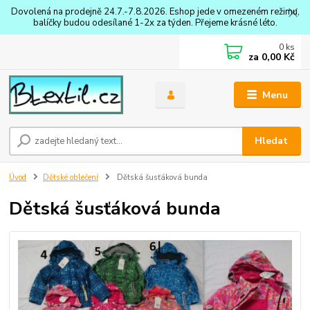
Dovolená na prodejně 24.7.-7.8.2026. Eshop jede v omezeném režimu,
balíčky budou odesílané 1-2x za týden. Přejeme krásné léto.
0
ks
za
0,00 Kč
Menu
Hledat
Úvod
Dětské oblečení
Dětská šusťáková bunda
Dětská šusťáková bunda