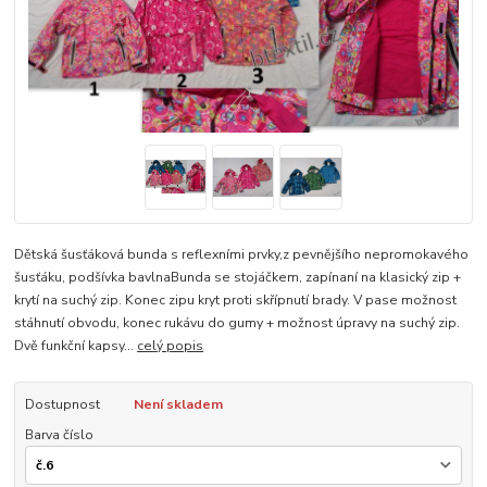
Dětská šusťáková bunda s reflexními prvky,z pevnějšího nepromokavého
šusťáku, podšívka bavlnaBunda se stojáčkem, zapínaní na klasický zip +
krytí na suchý zip. Konec zipu kryt proti skřípnutí brady. V pase možnost
stáhnutí obvodu, konec rukávu do gumy + možnost úpravy na suchý zip.
Dvě funkční kapsy...
celý popis
Dostupnost
Není skladem
Barva číslo