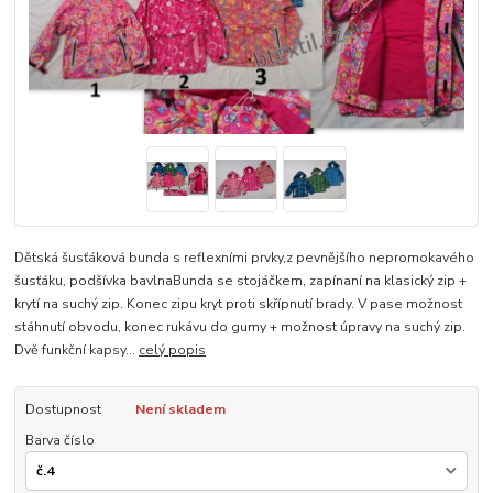
Dětská šusťáková bunda s reflexními prvky,z pevnějšího nepromokavého
šusťáku, podšívka bavlnaBunda se stojáčkem, zapínaní na klasický zip +
krytí na suchý zip. Konec zipu kryt proti skřípnutí brady. V pase možnost
stáhnutí obvodu, konec rukávu do gumy + možnost úpravy na suchý zip.
Dvě funkční kapsy...
celý popis
Dostupnost
Není skladem
Barva číslo