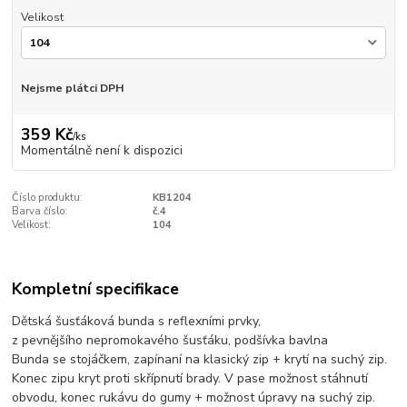
Velikost
Nejsme plátci DPH
359 Kč
/
ks
Momentálně není k dispozici
Číslo produktu:
KB1204
Barva číslo:
č.4
Velikost:
104
Kompletní specifikace
Dětská šusťáková bunda s reflexními prvky,
z pevnějšího nepromokavého šusťáku, podšívka bavlna
Bunda se stojáčkem, zapínaní na klasický zip + krytí na suchý zip.
Konec zipu kryt proti skřípnutí brady. V pase možnost stáhnutí
obvodu, konec rukávu do gumy + možnost úpravy na suchý zip.