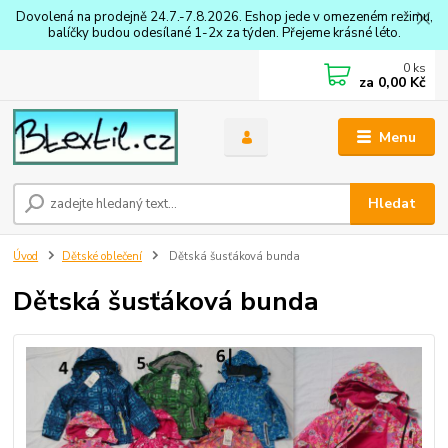
Dovolená na prodejně 24.7.-7.8.2026. Eshop jede v omezeném režimu,
balíčky budou odesílané 1-2x za týden. Přejeme krásné léto.
0
ks
za
0,00 Kč
Menu
Hledat
Úvod
Dětské oblečení
Dětská šusťáková bunda
Dětská šusťáková bunda