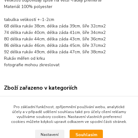
Velikosti odpovídají spíše na větší -raději přeměřte
Materiál 100% polyester
tabulka velikostí +-1-2cm
68 délka rukáv 38cm, délka záda 39cm, šíře 32cmx2
74 délka rukáv 40cm, délka záda 41cm, šíře 34cmx2
80 délka rukáv 44cm, délka záda 43cm, šíře 36cmx2
86 délka rukáv 46cm, délka záda 45cm, šíře 37cmx2
92 délka rukáv 49cm, délka záda 47cm, šíře 38cmx2
Rukáv měřen od krku
fotografie mohou zkreslovat
Zboží zařazeno v kategoriích
Dětské oblečení
Pro základní funkčnost, zpříjemnění používání webu, analytické
Kojenecké oblečení 68-92
účely a v případě udělení souhlasu také pro účely cílení reklamy
využíváme soubory cookies. Nastavení vlastních preferencí
Dětské bundy a kabáty
cookies můžete kdykoli upravit odkazem ve spodní části stránek.
Souhlasím
Nastavení