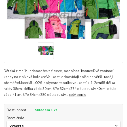
Dětská zimní bundapodšívka fleece, odepínací kapuceDvě zapínací
kapsy na zipNová kolekceVelikosti odpovídají spíše na větší -raději
přeměřteMateriál 100% polyestertabulka velikostí +-1-2cm68 délka
rukáv 38cm, délka záda 39cm, šíře 32cmx274 délka rukáv 40cm, délka
záda 41cm, šíře 34cmx280 délka rukáv...
celý popis
Dostupnost
Skladem 1 ks
Barva číslo