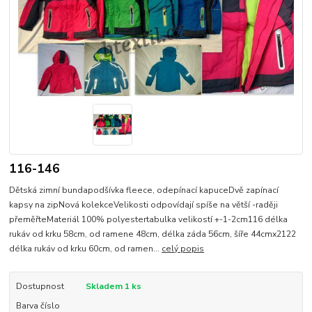
116-146
Dětská zimní bundapodšívka fleece, odepínací kapuceDvě zapínací
kapsy na zipNová kolekceVelikosti odpovídají spíše na větší -raději
přeměřteMateriál 100% polyestertabulka velikostí +-1-2cm116 délka
rukáv od krku 58cm, od ramene 48cm, délka záda 56cm, šíře 44cmx2122
délka rukáv od krku 60cm, od ramen...
celý popis
Dostupnost
Skladem 1 ks
Barva číslo