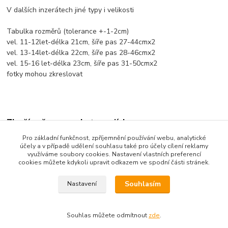
V dalších inzerátech jiné typy i velikosti
Tabulka rozměrů (tolerance +-1-2cm)
vel. 11-12let-délka 21cm, šíře pas 27-44cmx2
vel. 13-14let-délka 22cm, šíře pas 28-46cmx2
vel. 15-16 let-délka 23cm, šíře pas 31-50cmx2
fotky mohou zkreslovat
Zboží zařazeno v kategoriích
Pro základní funkčnost, zpříjemnění používání webu, analytické
Dětské oblečení
účely a v případě udělení souhlasu také pro účely cílení reklamy
využíváme soubory cookies. Nastavení vlastních preferencí
Dětské spodní prádlo
cookies můžete kdykoli upravit odkazem ve spodní části stránek.
Souhlasím
Nastavení
Souhlas můžete odmítnout
zde
.
Vytvořeno na
Eshop-rychle.cz