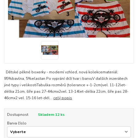
Dětské pěkné boxerky - moderní vzhled, nová kolekcemateriál:
95%bavlna, 5%elastan Po vyprání drží tvar i barvuV dalších inzerátech
jiné typy i velikostiTabulka rozměrů (tolerance +-1-2cm)vel. 11-12let-
délka 21cm, šíře pas 27-44cmx2vel. 13-14let-délka 22cm, šíře pas 28-
46cmx2 vel. 15-16 let-dél...
celý popis
Dostupnost
Skladem 12 ks
Barva číslo