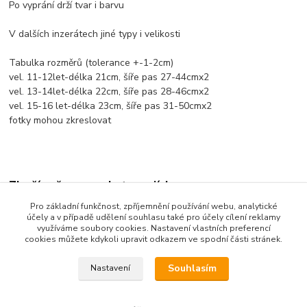
Po vyprání drží tvar i barvu
V dalších inzerátech jiné typy i velikosti
Tabulka rozměrů (tolerance +-1-2cm)
vel. 11-12let-délka 21cm, šíře pas 27-44cmx2
vel. 13-14let-délka 22cm, šíře pas 28-46cmx2
vel. 15-16 let-délka 23cm, šíře pas 31-50cmx2
fotky mohou zkreslovat
Zboží zařazeno v kategoriích
Pro základní funkčnost, zpříjemnění používání webu, analytické
Dětské oblečení
účely a v případě udělení souhlasu také pro účely cílení reklamy
využíváme soubory cookies. Nastavení vlastních preferencí
Dětské spodní prádlo
cookies můžete kdykoli upravit odkazem ve spodní části stránek.
Souhlasím
Nastavení