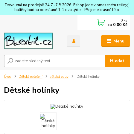
Dovolená na prodejně 24.7.-7.8.2026. Eshop jede v omezeném režimu,
balíčky budou odesílané 1-2x za týden. Přejeme krásné léto.
0
ks
za
0,00 Kč
Menu
Hledat
Úvod
Dětské oblečení
dětská obuv
Dětské holínky
Dětské holínky