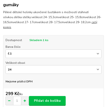
gumáky
Pěkné dětské holinky ukončené šusťákem s možností stáhnutí
olivkou.délka stélky:velikost 24- 15,3cmvelikost 25- 15,8cmvelikost 26-
16,5cmvelikost 27- 17cmvelikost 28- 17,5cmvelikost 29- 18,2cm
celý
popis
Dostupnost
Skladem 1 ks
Barva číslo
Velikost obuvi
Nejsme plátci DPH
299 Kč
/
ks
Přidat do košíku