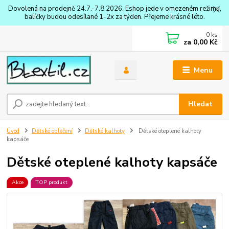
Dovolená na prodejně 24.7.-7.8.2026. Eshop jede v omezeném režimu,
balíčky budou odesílané 1-2x za týden. Přejeme krásné léto.
0
ks
za
0,00 Kč
Menu
Hledat
Úvod
Dětské oblečení
Dětské kalhoty
Dětské oteplené kalhoty
kapsáče
Dětské oteplené kalhoty kapsáče
Akce
TOP produkt