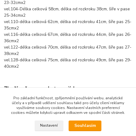
23-32cmx2
vel.104-Délka celková 58cm, délka od rozkroku 38cm, šíře v pase
25-34cmx2
vel.110-délka celková 62cm, délka od rozkroku 41cm, šíře pas 25-
35cmx2
vel.116-délka celková 67cm, délka od rozkroku 44cm, šíře pas 26-
36cmx2
vel.122-délka celková 70cm, délka od rozkroku 47cm, šíře pas 27-
38cmx2
vel.128-délka celková 75cm, délka od rozkroku 49cm, šíře pas 29-
40cmx2
Zboží zařazeno v kategoriích
Pro základní funkčnost, zpříjemnění používání webu, analytické
Dětské oblečení
účely a v případě udělení souhlasu také pro účely cílení reklamy
využíváme soubory cookies. Nastavení vlastních preferencí
Dětské kalhoty
cookies můžete kdykoli upravit odkazem ve spodní části stránek.
Souhlasím
Nastavení