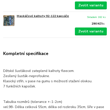
Zvolit variantu
Maskáčové kalhoty 92-122 kapsáče
Skladem 162 ks
290 Kč
/
ks
Zvolit variantu
Kompletní specifikace
Dětské šusťákové zateplené kalhoty fleecem.
Zesílený šusťák-neprofoukne.
Klasický střih, v pase na gumu s možností stažení olivkou.
7 funkčních kapsiček.
Tabulka rozměrů (tolerance +-1-2cm)
vel.98- Délka celková 55cm, délka od rozkroku 35cm, šíře v pase