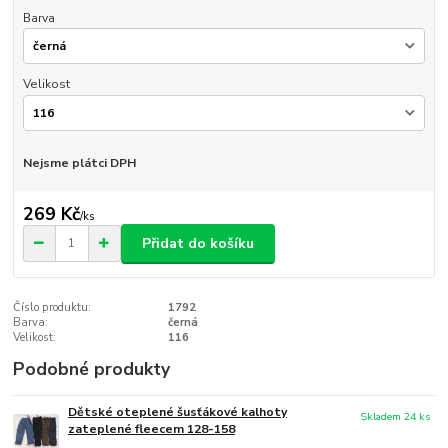
Barva
Velikost
Nejsme plátci DPH
269 Kč
/
ks
Přidat do košíku
Číslo produktu:
1792
Barva:
černá
Velikost:
116
Podobné produkty
Dětské oteplené šusťákové kalhoty
Skladem 24 ks
zateplené fleecem 128-158