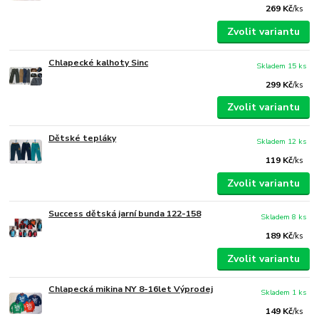
269 Kč
/
ks
Zvolit variantu
Chlapecké kalhoty Sinc
Skladem 15 ks
299 Kč
/
ks
Zvolit variantu
Dětské tepláky
Skladem 12 ks
119 Kč
/
ks
Zvolit variantu
Success dětská jarní bunda 122-158
Skladem 8 ks
189 Kč
/
ks
Zvolit variantu
Chlapecká mikina NY 8-16let Výprodej
Skladem 1 ks
149 Kč
/
ks