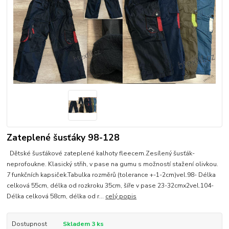
Zateplené šusťáky 98-128
Dětské šusťákové zateplené kalhoty fleecem.Zesílený šusťák-
neprofoukne. Klasický střih, v pase na gumu s možností stažení olivkou.
7 funkčních kapsiček.Tabulka rozměrů (tolerance +-1-2cm)vel.98- Délka
celková 55cm, délka od rozkroku 35cm, šíře v pase 23-32cmx2vel.104-
Délka celková 58cm, délka od r...
celý popis
Dostupnost
Skladem 3 ks