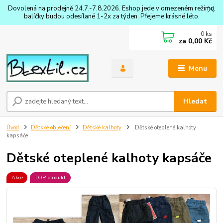
Dovolená na prodejně 24.7.-7.8.2026. Eshop jede v omezeném režimu,
balíčky budou odesílané 1-2x za týden. Přejeme krásné léto.
0
ks
za
0,00 Kč
Menu
Hledat
Úvod
Dětské oblečení
Dětské kalhoty
Dětské oteplené kalhoty
kapsáče
Dětské oteplené kalhoty kapsáče
Akce
TOP produkt