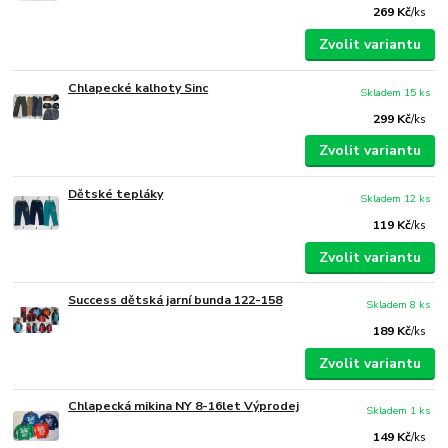
269 Kč
/
ks
Zvolit variantu
Chlapecké kalhoty Sinc
Skladem 15 ks
299 Kč
/
ks
Zvolit variantu
Dětské tepláky
Skladem 12 ks
119 Kč
/
ks
Zvolit variantu
Success dětská jarní bunda 122-158
Skladem 8 ks
189 Kč
/
ks
Zvolit variantu
Chlapecká mikina NY 8-16let Výprodej
Skladem 1 ks
149 Kč
/
ks