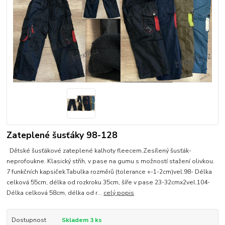
Zateplené šusťáky 98-128
Dětské šusťákové zateplené kalhoty fleecem.Zesílený šusťák-
neprofoukne. Klasický střih, v pase na gumu s možností stažení olivkou.
7 funkčních kapsiček.Tabulka rozměrů (tolerance +-1-2cm)vel.98- Délka
celková 55cm, délka od rozkroku 35cm, šíře v pase 23-32cmx2vel.104-
Délka celková 58cm, délka od r...
celý popis
Dostupnost
Skladem 3 ks