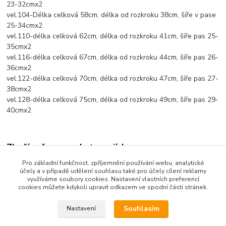
23-32cmx2
vel.104-Délka celková 58cm, délka od rozkroku 38cm, šíře v pase
25-34cmx2
vel.110-délka celková 62cm, délka od rozkroku 41cm, šíře pas 25-
35cmx2
vel.116-délka celková 67cm, délka od rozkroku 44cm, šíře pas 26-
36cmx2
vel.122-délka celková 70cm, délka od rozkroku 47cm, šíře pas 27-
38cmx2
vel.128-délka celková 75cm, délka od rozkroku 49cm, šíře pas 29-
40cmx2
Zboží zařazeno v kategoriích
Pro základní funkčnost, zpříjemnění používání webu, analytické
Dětské oblečení
účely a v případě udělení souhlasu také pro účely cílení reklamy
využíváme soubory cookies. Nastavení vlastních preferencí
Dětské kalhoty
cookies můžete kdykoli upravit odkazem ve spodní části stránek.
Souhlasím
Nastavení