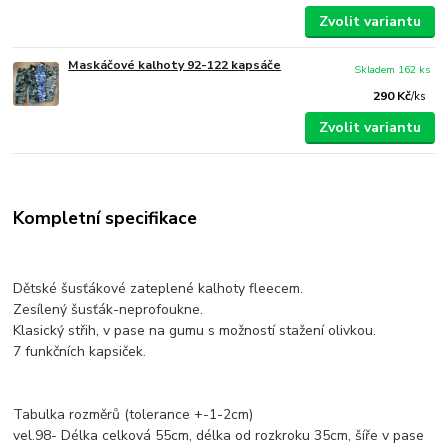
Zvolit variantu
Maskáčové kalhoty 92-122 kapsáče
Skladem 162 ks
290 Kč
/
ks
Zvolit variantu
Kompletní specifikace
Dětské šusťákové zateplené kalhoty fleecem.
Zesílený šusťák-neprofoukne.
Klasický střih, v pase na gumu s možností stažení olivkou.
7 funkčních kapsiček.
Tabulka rozměrů (tolerance +-1-2cm)
vel.98- Délka celková 55cm, délka od rozkroku 35cm, šíře v pase