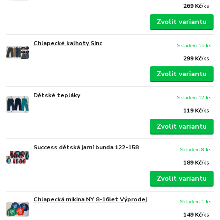
269 Kč
/
ks
Zvolit variantu
Chlapecké kalhoty Sinc
Skladem 15 ks
299 Kč
/
ks
Zvolit variantu
Dětské tepláky
Skladem 12 ks
119 Kč
/
ks
Zvolit variantu
Success dětská jarní bunda 122-158
Skladem 8 ks
189 Kč
/
ks
Zvolit variantu
Chlapecká mikina NY 8-16let Výprodej
Skladem 1 ks
149 Kč
/
ks