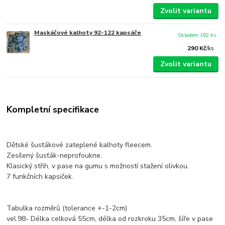
Zvolit variantu
Maskáčové kalhoty 92-122 kapsáče
Skladem 162 ks
290 Kč
/
ks
Zvolit variantu
Kompletní specifikace
Dětské šusťákové zateplené kalhoty fleecem.
Zesílený šusťák-neprofoukne.
Klasický střih, v pase na gumu s možností stažení olivkou.
7 funkčních kapsiček.
Tabulka rozměrů (tolerance +-1-2cm)
vel.98- Délka celková 55cm, délka od rozkroku 35cm, šíře v pase