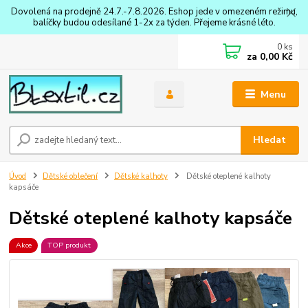
Dovolená na prodejně 24.7.-7.8.2026. Eshop jede v omezeném režimu,
balíčky budou odesílané 1-2x za týden. Přejeme krásné léto.
0
ks
za
0,00 Kč
Menu
Hledat
Úvod
Dětské oblečení
Dětské kalhoty
Dětské oteplené kalhoty
kapsáče
Dětské oteplené kalhoty kapsáče
Akce
TOP produkt