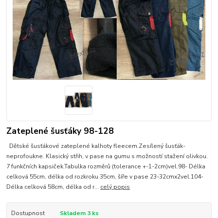
Zateplené šusťáky 98-128
Dětské šusťákové zateplené kalhoty fleecem.Zesílený šusťák-
neprofoukne. Klasický střih, v pase na gumu s možností stažení olivkou.
7 funkčních kapsiček.Tabulka rozměrů (tolerance +-1-2cm)vel.98- Délka
celková 55cm, délka od rozkroku 35cm, šíře v pase 23-32cmx2vel.104-
Délka celková 58cm, délka od r...
celý popis
Dostupnost
Skladem 3 ks