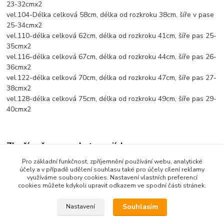
23-32cmx2
vel.104-Délka celková 58cm, délka od rozkroku 38cm, šíře v pase
25-34cmx2
vel.110-délka celková 62cm, délka od rozkroku 41cm, šíře pas 25-
35cmx2
vel.116-délka celková 67cm, délka od rozkroku 44cm, šíře pas 26-
36cmx2
vel.122-délka celková 70cm, délka od rozkroku 47cm, šíře pas 27-
38cmx2
vel.128-délka celková 75cm, délka od rozkroku 49cm, šíře pas 29-
40cmx2
Zboží zařazeno v kategoriích
Pro základní funkčnost, zpříjemnění používání webu, analytické
Dětské oblečení
účely a v případě udělení souhlasu také pro účely cílení reklamy
využíváme soubory cookies. Nastavení vlastních preferencí
Dětské kalhoty
cookies můžete kdykoli upravit odkazem ve spodní části stránek.
Souhlasím
Nastavení