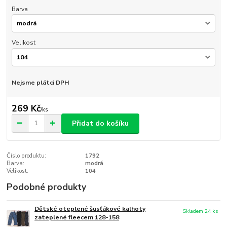
Barva
Velikost
Nejsme plátci DPH
269 Kč
/
ks
Přidat do košíku
Číslo produktu:
1792
Barva:
modrá
Velikost:
104
Podobné produkty
Dětské oteplené šusťákové kalhoty
Skladem 24 ks
zateplené fleecem 128-158