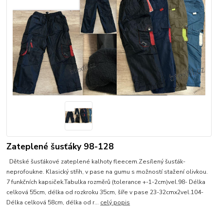
Zateplené šusťáky 98-128
Dětské šusťákové zateplené kalhoty fleecem.Zesílený šusťák-
neprofoukne. Klasický střih, v pase na gumu s možností stažení olivkou.
7 funkčních kapsiček.Tabulka rozměrů (tolerance +-1-2cm)vel.98- Délka
celková 55cm, délka od rozkroku 35cm, šíře v pase 23-32cmx2vel.104-
Délka celková 58cm, délka od r...
celý popis