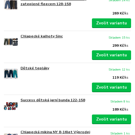
Skladem 24 ks
zateplené fleecem 128-158
269 Kč
/
ks
Zvolit variantu
Chlapecké kalhoty Sinc
Skladem 15 ks
299 Kč
/
ks
Zvolit variantu
Dětské tepláky
Skladem 12 ks
119 Kč
/
ks
Zvolit variantu
Success dětská jarní bunda 122-158
Skladem 8 ks
189 Kč
/
ks
Zvolit variantu
Chlapecká mikina NY 8-16let Výprodej
Skladem 1 ks