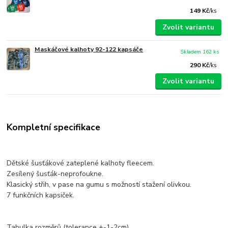
149 Kč
/
ks
Zvolit variantu
Maskáčové kalhoty 92-122 kapsáče
Skladem 162 ks
290 Kč
/
ks
Zvolit variantu
Kompletní specifikace
Dětské šusťákové zateplené kalhoty fleecem.
Zesílený šusťák-neprofoukne.
Klasický střih, v pase na gumu s možností stažení olivkou.
7 funkčních kapsiček.
Tabulka rozměrů (tolerance +-1-2cm)