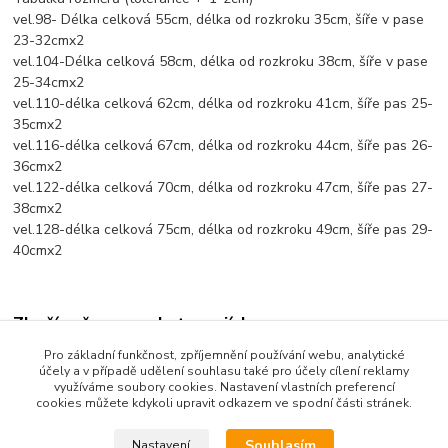
vel.98- Délka celková 55cm, délka od rozkroku 35cm, šíře v pase
23-32cmx2
vel.104-Délka celková 58cm, délka od rozkroku 38cm, šíře v pase
25-34cmx2
vel.110-délka celková 62cm, délka od rozkroku 41cm, šíře pas 25-
35cmx2
vel.116-délka celková 67cm, délka od rozkroku 44cm, šíře pas 26-
36cmx2
vel.122-délka celková 70cm, délka od rozkroku 47cm, šíře pas 27-
38cmx2
vel.128-délka celková 75cm, délka od rozkroku 49cm, šíře pas 29-
40cmx2
Zboží zařazeno v kategoriích
Pro základní funkčnost, zpříjemnění používání webu, analytické
Dětské oblečení
účely a v případě udělení souhlasu také pro účely cílení reklamy
využíváme soubory cookies. Nastavení vlastních preferencí
Dětské kalhoty
cookies můžete kdykoli upravit odkazem ve spodní části stránek.
Souhlasím
Nastavení