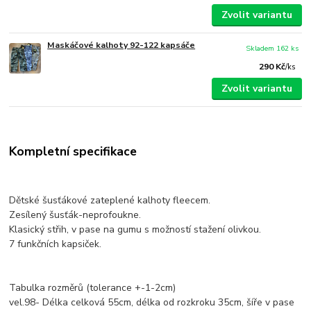
Zvolit variantu
Maskáčové kalhoty 92-122 kapsáče
Skladem 162 ks
290 Kč
/
ks
Zvolit variantu
Kompletní specifikace
Dětské šusťákové zateplené kalhoty fleecem.
Zesílený šusťák-neprofoukne.
Klasický střih, v pase na gumu s možností stažení olivkou.
7 funkčních kapsiček.
Tabulka rozměrů (tolerance +-1-2cm)
vel.98- Délka celková 55cm, délka od rozkroku 35cm, šíře v pase