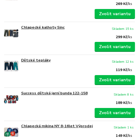
269 Kč
/
ks
Zvolit variantu
Chlapecké kalhoty Sinc
Skladem 15 ks
299 Kč
/
ks
Zvolit variantu
Dětské tepláky
Skladem 12 ks
119 Kč
/
ks
Zvolit variantu
Success dětská jarní bunda 122-158
Skladem 8 ks
189 Kč
/
ks
Zvolit variantu
Chlapecká mikina NY 8-16let Výprodej
Skladem 1 ks
149 Kč
/
ks