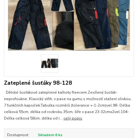
Zateplené šusťáky 98-128
Dětské šusťákové zateplené kalhoty fleecem.Zesílený šusťák-
neprofoukne. Klasický střih, v pase na gumu s možností stažení olivkou.
7 funkčních kapsiček.Tabulka rozměrů (tolerance +-1-2cm)vel.98- Délka
celková 55cm, délka od rozkroku 35cm, šíře v pase 23-32cmx2vel.104-
Délka celková 58cm, délka od r...
celý popis
Dostupnost
Skladem 6 ks