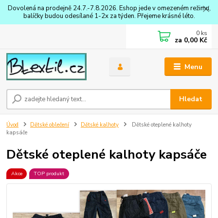
Dovolená na prodejně 24.7.-7.8.2026. Eshop jede v omezeném režimu,
balíčky budou odesílané 1-2x za týden. Přejeme krásné léto.
0
ks
za
0,00 Kč
Menu
Hledat
Úvod
Dětské oblečení
Dětské kalhoty
Dětské oteplené kalhoty
kapsáče
Dětské oteplené kalhoty kapsáče
Akce
TOP produkt