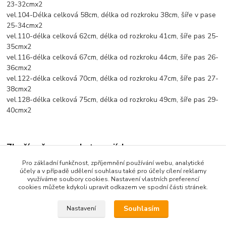
23-32cmx2
vel.104-Délka celková 58cm, délka od rozkroku 38cm, šíře v pase
25-34cmx2
vel.110-délka celková 62cm, délka od rozkroku 41cm, šíře pas 25-
35cmx2
vel.116-délka celková 67cm, délka od rozkroku 44cm, šíře pas 26-
36cmx2
vel.122-délka celková 70cm, délka od rozkroku 47cm, šíře pas 27-
38cmx2
vel.128-délka celková 75cm, délka od rozkroku 49cm, šíře pas 29-
40cmx2
Zboží zařazeno v kategoriích
Pro základní funkčnost, zpříjemnění používání webu, analytické
Dětské oblečení
účely a v případě udělení souhlasu také pro účely cílení reklamy
využíváme soubory cookies. Nastavení vlastních preferencí
Dětské kalhoty
cookies můžete kdykoli upravit odkazem ve spodní části stránek.
Souhlasím
Nastavení