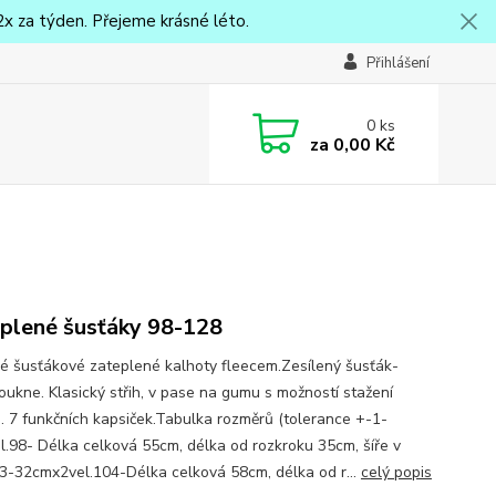
x za týden. Přejeme krásné léto.
Přihlášení
0
ks
za
0,00 Kč
plené šusťáky 98-128
 šusťákové zateplené kalhoty fleecem.Zesílený šusťák-
oukne. Klasický střih, v pase na gumu s možností stažení
u. 7 funkčních kapsiček.Tabulka rozměrů (tolerance +-1-
l.98- Délka celková 55cm, délka od rozkroku 35cm, šíře v
3-32cmx2vel.104-Délka celková 58cm, délka od r...
celý popis