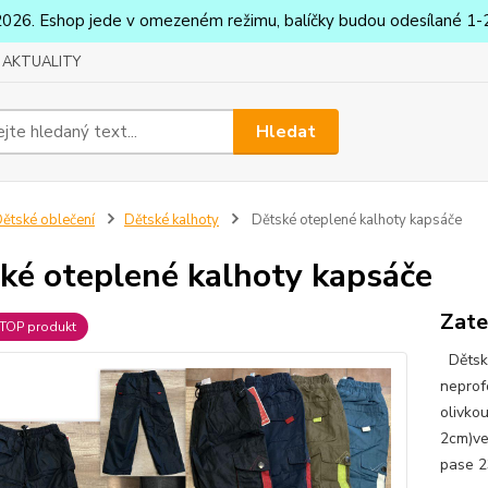
2026. Eshop jede v omezeném režimu, balíčky budou odesílané 1-2
AKTUALITY
Hledat
ětské oblečení
Dětské kalhoty
Dětské oteplené kalhoty kapsáče
ké oteplené kalhoty kapsáče
Zate
TOP produkt
Dětské
neprof
olivko
2cm)ve
pase 2