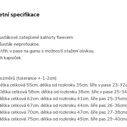
tní specifikace
usťákové zateplené kalhoty fleecem.
 šusťák-neprofoukne.
střih, v pase na gumu s možností stažení olivkou.
ch kapsiček.
rozměrů (tolerance +-1-2cm)
Délka celková 55cm, délka od rozkroku 35cm, šíře v pase 23-3
Délka celková 58cm, délka od rozkroku 38cm, šíře v pase 25-
délka celková 62cm, délka od rozkroku 41cm, šíře pas 25-35cm
délka celková 67cm, délka od rozkroku 44cm, šíře pas 26-36cm
délka celková 70cm, délka od rozkroku 47cm, šíře pas 27-38cm
délka celková 75cm, délka od rozkroku 49cm, šíře pas 29-40cm