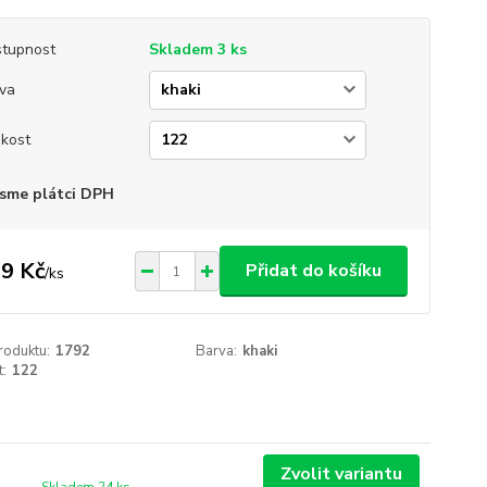
tupnost
Skladem 3 ks
va
ikost
sme plátci DPH
9 Kč
Přidat do košíku
/
ks
roduktu:
1792
Barva:
khaki
t:
122
Zvolit variantu