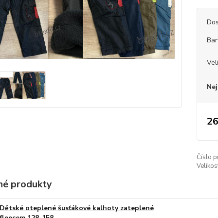
Dos
Bar
Vel
Nej
26
Číslo p
Velikos
é produkty
Dětské oteplené šusťákové kalhoty zateplené
fleecem 128-158