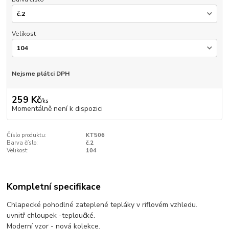
Velikost
Nejsme plátci DPH
259 Kč
/
ks
Momentálně není k dispozici
Číslo produktu:
KT506
Barva číslo:
č.2
Velikost:
104
Kompletní specifikace
Chlapecké pohodlné zateplené tepláky v riflovém vzhledu.
uvnitř chloupek -teploučké.
Moderní vzor - nová kolekce.