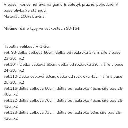
V pase i konce nohavic na gumu (náplety), pružné, pohodlné. V
pase olivka ke stáhnutí.
Materiál: 100% bavlna
Míváme různé typy ve velikostech 98-164
Tabulka velikostí +-1-2cm
vel. 98-délka celková 56cm, délka od rozkroku 37cm, šíře v pase
23-36cmx2
vel.104- Délka celková 60cm, délka od rozkroku 39cm, šíře v pase
24-38cmx2
vel.110-Délka celková 63cm, délka od rozkroku 43cm, šíře v pase
25-38cmx2
vel.116-délka celková 66cm, délka od rozkroku 46cm, šíře pas 25-
40cmx2
vel.122-délka celková 70cm, délka od rozkroku 48cm, šíře pas 26-
41cmx2
vel.128-délka celková 73cm, délka od rozkroku 50m, šíře pas 26-
43cmx2