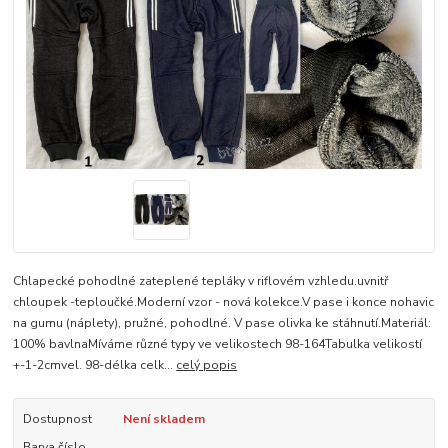
Chlapecké pohodlné zateplené tepláky v riflovém vzhledu.uvnitř
chloupek -teploučké.Moderní vzor - nová kolekce.V pase i konce nohavic
na gumu (náplety), pružné, pohodlné. V pase olivka ke stáhnutí.Materiál:
100% bavlnaMíváme různé typy ve velikostech 98-164Tabulka velikostí
+-1-2cmvel. 98-délka celk...
celý popis
Dostupnost
Není skladem
Barva číslo