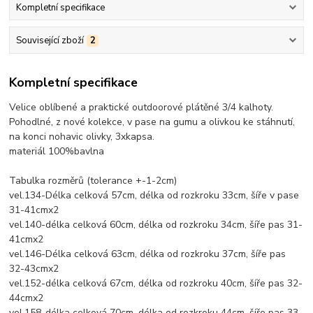
Kompletní specifikace
Související zboží
2
Kompletní specifikace
Velice oblíbené a praktické outdoorové plátěné 3/4 kalhoty.
Pohodlné, z nové kolekce, v pase na gumu a olivkou ke stáhnutí,
na konci nohavic olivky, 3xkapsa.
materiál 100%bavlna
Tabulka rozměrů (tolerance +-1-2cm)
vel.134-Délka celková 57cm, délka od rozkroku 33cm, šíře v pase
31-41cmx2
vel.140-délka celková 60cm, délka od rozkroku 34cm, šíře pas 31-
41cmx2
vel.146-Délka celková 63cm, délka od rozkroku 37cm, šíře pas
32-43cmx2
vel.152-délka celková 67cm, délka od rozkroku 40cm, šíře pas 32-
44cmx2
vel.158-délka celková 70cm, délka od rozkroku 44cm, šíře pas 33-