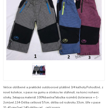
Velice oblíbené a praktické outdoorové plátěné 3/4 kalhoty.Pohodlné, z
nové kolekce, v pase na gumu a olivkou ke stáhnutí, na konci nohavic
olivky, 3xkapsa.materiál 100%bavlnaTabulka rozměrů (tolerance +-1-
2cm)vel.134-Délka celková 57cm, délka od rozkroku 33cm, šíře v pase
31-41cmx2vel.140-délka cel...
celý popis