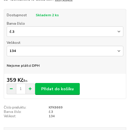
Dostupnost
Skladem 2 ks
Barva číslo
Velikost
Nejsme plátci DPH
359 Kč
/
ks
Přidat do košíku
Číslo produktu:
KFK6669
Barva číslo:
č.3
Velikost:
134