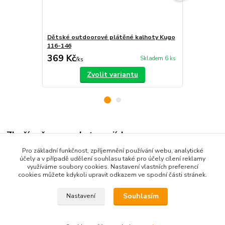
Dětské outdoorové plátěné kalhoty Kugo
Dětské outd
116-146
98-128
369 Kč
349 Kč
Skladem 6 ks
/
ks
/
ks
Zvolit variantu
Zboží zařazeno v kategoriích
Pro základní funkčnost, zpříjemnění používání webu, analytické
Dětské oblečení
účely a v případě udělení souhlasu také pro účely cílení reklamy
využíváme soubory cookies. Nastavení vlastních preferencí
Dětské kalhoty
cookies můžete kdykoli upravit odkazem ve spodní části stránek.
Souhlasím
Nastavení