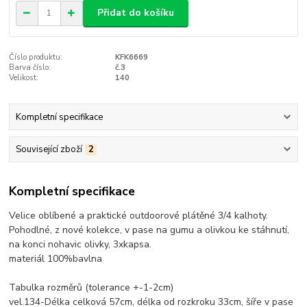
Přidat do košíku
Číslo produktu:
KFK6669
Barva číslo:
č.3
Velikost:
140
Kompletní specifikace
Související zboží
2
Kompletní specifikace
Velice oblíbené a praktické outdoorové plátěné 3/4 kalhoty.
Pohodlné, z nové kolekce, v pase na gumu a olivkou ke stáhnutí,
na konci nohavic olivky, 3xkapsa.
materiál 100%bavlna
Tabulka rozměrů (tolerance +-1-2cm)
vel.134-Délka celková 57cm, délka od rozkroku 33cm, šíře v pase