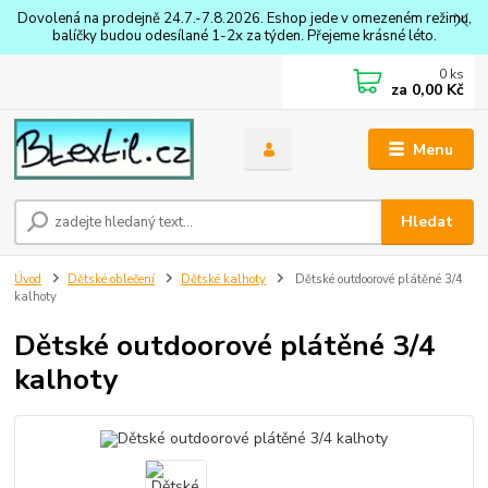
Dovolená na prodejně 24.7.-7.8.2026. Eshop jede v omezeném režimu,
balíčky budou odesílané 1-2x za týden. Přejeme krásné léto.
0
ks
za
0,00 Kč
Menu
Hledat
Úvod
Dětské oblečení
Dětské kalhoty
Dětské outdoorové plátěné 3/4
kalhoty
Dětské outdoorové plátěné 3/4
kalhoty