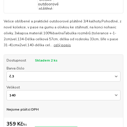
Velice oblíbené a praktické outdoorové plátěné 3/4 kalhoty.Pohodlné, z
nové kolekce, v pase na gumu a olivkou ke stáhnutí, na konci nohavic
olivky, 3xkapsa.materiál 100%bavlnaTabulka rozměrů (tolerance +-1-
2cm)vel.134-Délka celková 57cm, délka od rozkroku 33cm, šíře v pase
31-41cmx2vel.140-délka cel...
celý popis
Dostupnost
Skladem 2 ks
Barva číslo
Velikost
Nejsme plátci DPH
359 Kč
/
ks