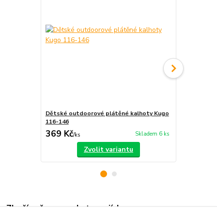
Dětské outdoorové plátěné kalhoty Kugo
Dětské outd
116-146
98-128
369 Kč
349 Kč
Skladem 6 ks
/
ks
/
ks
Zvolit variantu
Zboží zařazeno v kategoriích